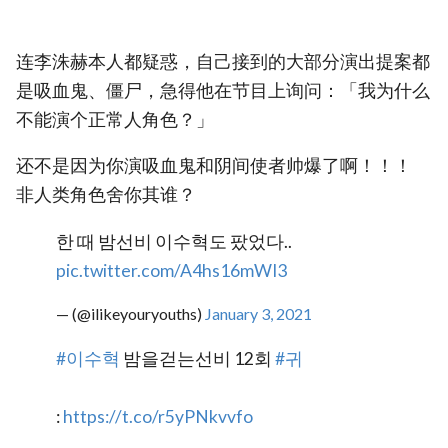
连李洙赫本人都疑惑，自己接到的大部分演出提案都
是吸血鬼、僵尸，急得他在节目上询问：「我为什么
不能演个正常人角色？」
还不是因为你演吸血鬼和阴间使者帅爆了啊！！！
非人类角色舍你其谁？
한 때 밤선비 이수혁도 팠었다..
pic.twitter.com/A4hs16mWI3
— (@ilikeyouryouths)
January 3, 2021
#이수혁
밤을걷는선비 12회
#귀
:
https://t.co/r5yPNkvvfo