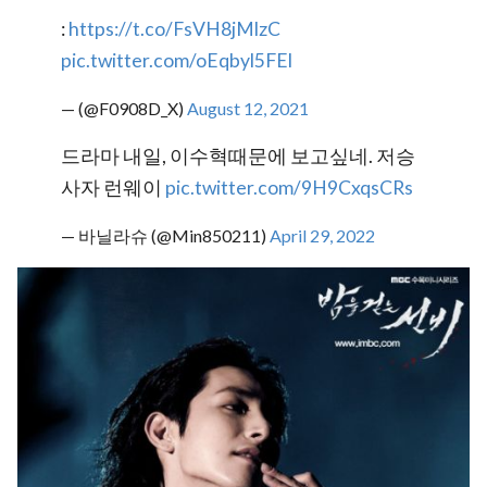
:
https://t.co/FsVH8jMlzC
pic.twitter.com/oEqbyl5FEl
— (@F0908D_X)
August 12, 2021
드라마 내일, 이수혁때문에 보고싶네. 저승
사자 런웨이
pic.twitter.com/9H9CxqsCRs
— 바닐라슈 (@Min850211)
April 29, 2022