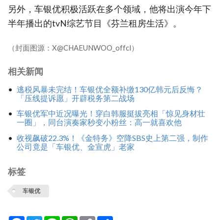
另外，车银优积极活跃在多个领域，他将出演今年下
半年播出的tvN综艺节目《芬兰租房生活》。
（封面图源：X@CHAEUNWOO_offcl）
相关新闻
逃税风暴未完结！车银优全额补缴130亿韩元后反悔？
「压线提诉愿」开辟税务第二战场
车银优军中近况曝光！穿白韩服挺拔亮相「惊见身材壮
一圈」，同台演奏家秒变小粉丝：高一就喜欢他
收视飙破22.3%！《金特务》空降SBS史上第二强，制作
公司竟是「车银优、金宣虎」老家
标签
车银优
Facebook
Twitter
Line
WhatsApp
Copy
分