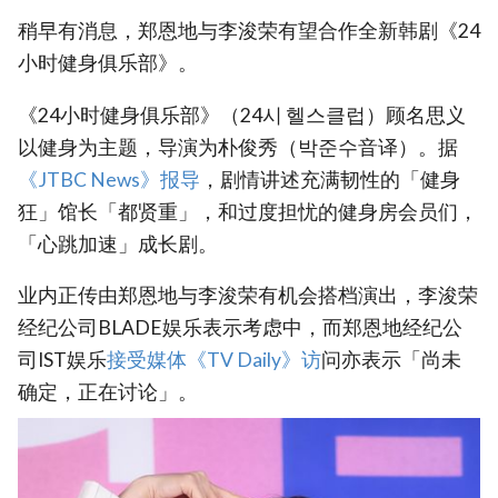
稍早有消息，郑恩地与李浚荣有望合作全新韩剧《24
小时健身俱乐部》。
《24小时健身俱乐部》（24시 헬스클럽）顾名思义
以健身为主题，导演为朴俊秀（박준수音译）。据
《JTBC News》报导
，剧情讲述充满韧性的「健身
狂」馆长「都贤重」，和过度担忧的健身房会员们，
「心跳加速」成长剧。
业内正传由郑恩地与李浚荣有机会搭档演出，李浚荣
经纪公司BLADE娱乐表示考虑中，而郑恩地经纪公
司IST娱乐
接受媒体《TV Daily》访
问亦表示「尚未
确定，正在讨论」。