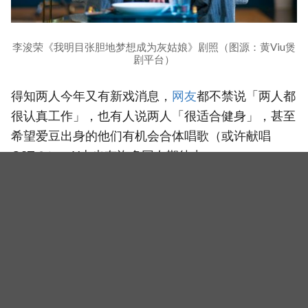
李浚荣《我明目张胆地梦想成为灰姑娘》剧照（图源：黄Viu煲
剧平台）
得知两人今年又有新戏消息，
网友
都不禁说「两人都
很认真工作」，也有人说两人「很适合健身」，甚至
希望爱豆出身的他们有机会合体唱歌（或许献唱
OST？）。X上也有许多网友期待中。
holy…
--> 정은지 이준영 <--
진짜 너무 좋은데
빨리 오피셜 주시면 안되나요…
현기증 나요 빨리요
두근두근 24시 헬스클럽 주세요
pic.twitter.com/Iy1Oph1SrP