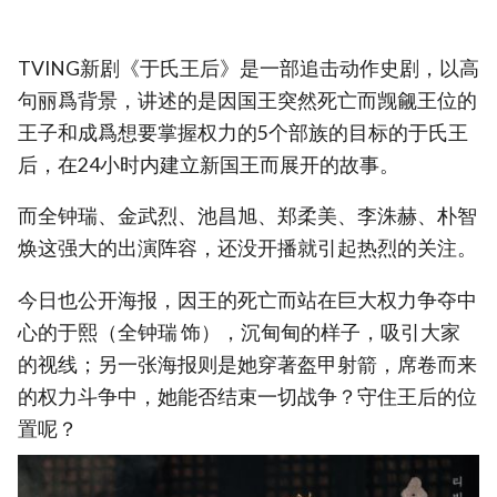
TVING新剧《于氏王后》是一部追击动作史剧，以高
句丽爲背景，讲述的是因国王突然死亡而觊觎王位的
王子和成爲想要掌握权力的5个部族的目标的于氏王
后，在24小时内建立新国王而展开的故事。
而全钟瑞、金武烈、池昌旭、郑柔美、李洙赫、朴智
焕这强大的出演阵容，还没开播就引起热烈的关注。
今日也公开海报，因王的死亡而站在巨大权力争夺中
心的于熙（全钟瑞 饰），沉甸甸的样子，吸引大家
的视线；另一张海报则是她穿著盔甲射箭，席卷而来
的权力斗争中，她能否结束一切战争？守住王后的位
置呢？