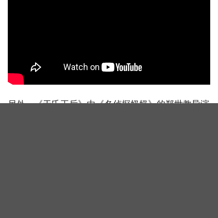
另外，《于氏王后》由《名侦探奶奶》的郑世教导演
执导，《尚衣院》的李炳学编剧执笔，预计在8月29
日首播。
（封面图源：YouTube@TVING截图）
相关新闻
《铁拳教育》「罗华振」又回来啦？！金武烈合体九云
高中混混拍广告，两人吓坏反应笑翻剧迷：根本番外
篇！