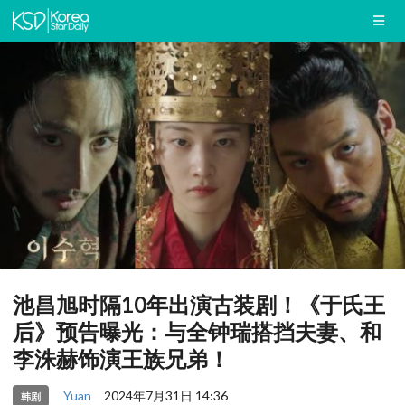
池昌旭时隔10年出演古装剧！《于氏王
后》预告曝光：与全钟瑞搭挡夫妻、和
李洙赫饰演王族兄弟！
Yuan
2024年7月31日 14:36
韩剧