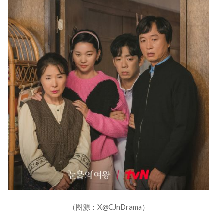
（图源：X@CJnDrama）