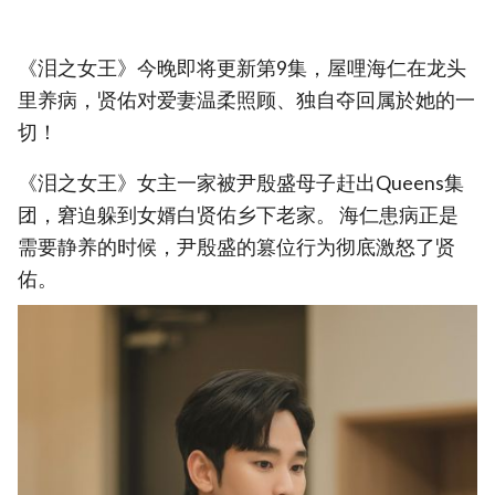
《泪之女王》今晚即将更新第9集，屋哩海仁在龙头
里养病，贤佑对爱妻温柔照顾、独自夺回属於她的一
切！
《泪之女王》女主一家被尹殷盛母子赶出Queens集
团，窘迫躲到女婿白贤佑乡下老家。 海仁患病正是
需要静养的时候，尹殷盛的篡位行为彻底激怒了贤
佑。