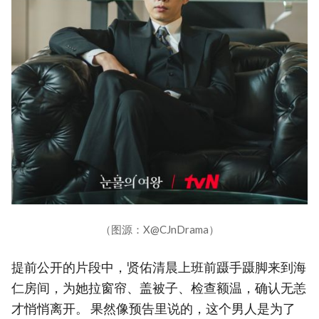
（图源：X@CJnDrama）
提前公开的片段中，贤佑清晨上班前蹑手蹑脚来到海
仁房间，为她拉窗帘、盖被子、检查额温，确认无恙
才悄悄离开。 果然像预告里说的，这个男人是为了