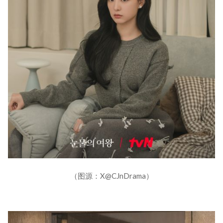
（图源：X@CJnDrama）