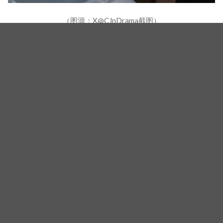
（图源：X@CJnDrama截图）
原本面临破裂的世纪夫妻能否修复感情，尹殷盛与母
亲会否爆发矛盾、对秀哲动心的多慧会否反水，洪家
如何适应乡村生活、又将如何夺回会长地位？《泪之
女王》剧情过半，好戏才正要开始！