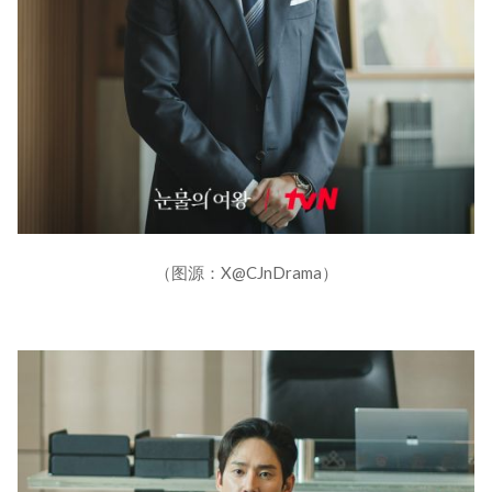
（图源：X@CJnDrama）