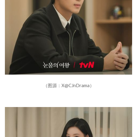
（图源：X@CJnDrama）