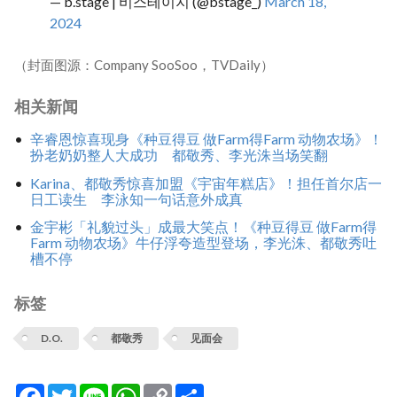
— b.stage | 비스테이지 (@bstage_)
March 18,
2024
（封面图源：Company SooSoo，TVDaily）
相关新闻
辛睿恩惊喜现身《种豆得豆 做Farm得Farm 动物农场》！
扮老奶奶整人大成功 都敬秀、李光洙当场笑翻
Karina、都敬秀惊喜加盟《宇宙年糕店》！担任首尔店一
日工读生 李泳知一句话意外成真
金宇彬「礼貌过头」成最大笑点！《种豆得豆 做Farm得
Farm 动物农场》牛仔浮夸造型登场，李光洙、都敬秀吐
槽不停
标签
D.O.
都敬秀
见面会
Facebook
Twitter
Line
WhatsApp
Copy
分