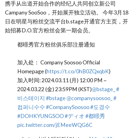
携手从出道开始合作的经纪人共同创立新公司
Campany SooSoo，开始展开独立活动。 今年3月18
日在明星与粉丝交流平台b.stage开通官方主页，开
始招募D.O.官方粉丝会第一期会员。
都暻秀官方粉丝俱乐部注册通知
加入处： Company Soosoo Official
Homepage (
https://t.co/0hB0ZQxqbK
)
加入时间: 2024.03.11 (月) 12:00 PM ~
2024.03.22 (金) 23:59PM (KST)
@bstage_
#
비스테이지
#bstage
@companysoosoo_
#
컴퍼니수수
#CompanySoosoo
#도경수
#DOHKYUNGSOO
#ディオ
#都暻秀
pic.twitter.com/jEMeeWQG6C