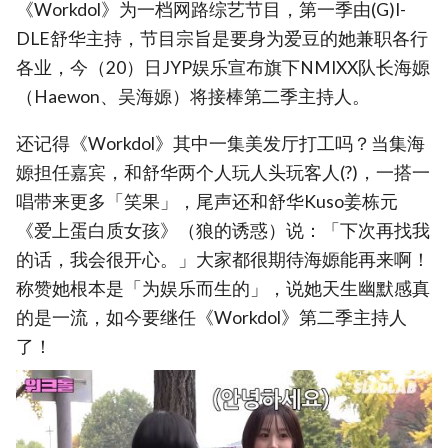
《Workdol》为一档网路综艺节目，第一季由(G)I-
DLE舒华主持，节目宗旨是要身为爱豆的她兼职各行
各业，今（20）日JYP娱乐宣布旗下NMIXX队长海嫄
（Haewon、吴海嫄）将接棒第二季主持人。
还记得《Workdol》其中一集美发厅打工吗？当集海
嫄担任嘉宾，和舒华两个人玩人头玩客人(?)，一搭一
唱带来更多「笑果」，尾声还和舒华Kuso姜栋元
《爱上蛋白质女孩》（狼的诱惑）说：「下次再找我
的话，我会很开心。」大家都很期待海嫄能再来啊！
称赞她根本是「为娱乐而生的」，说她天生幽默感真
的是一流，如今要继任《Workdol》第二季主持人
了！