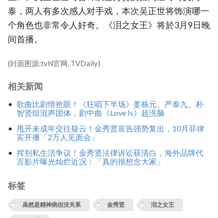
泰，两人有多次感人对手戏，本次吴正世将饰演哪一
个角色也非常令人好奇。《泪之女王》将於3月9日晚
间首播。
(封面图源:tvN官网, TVDaily)
相关新闻
歌曲比剧情抢眼！《狂唱下半场》姜栋元、严泰九、朴
智贤组混声团体，剧中曲《Love Is》超洗脑
甩开未成年交往疑云！金秀贤宣告强势复出，10月菲律
宾开播「2万人见面会」
挥别私生活争议！金秀贤法律诉讼获清白，海外品牌代
言影片曝光灿烂近况：「真的很想念大家」
标签
虽然是精神病但没关系
金秀贤
泪之女王