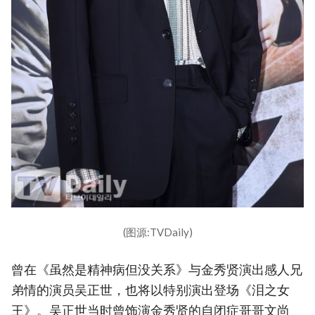
(图源:TVDaily)
曾在《虽然是精神病但没关系》与金秀贤演出感人兄
弟情的演员吴正世，也将以特别演出登场《泪之女
王》。吴正世当时曾饰演金秀贤的自闭症哥哥文尚