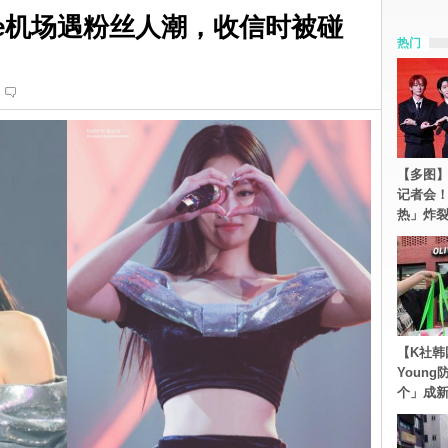
ennie机场遇粉丝人潮，收信时被碰
热门
【多图】S
记者会
热」炸
【K社韩
Youn
个」成