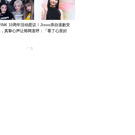
PINK 10周年活动惹议！Jisoo亲自道歉安
NK，真挚心声让韩网直呼：「看了心里好
广告