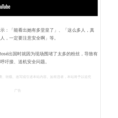
表示：「能看出她有多堂皇了」、「这么多人，真
的人，一定要注意安全啊」等。
员Rosé出国时就因为现场围堵了太多的粉丝，导致有
在呼吁接、送机安全问题。
 请勿抄袭、转载、改写或引述本站内容。如有违者，本站将予以追究
广告