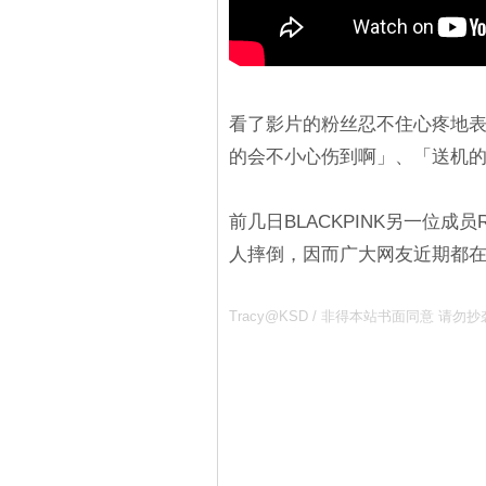
看了影片的粉丝忍不住心疼地
的会不小心伤到啊」、「送机
前几日BLACKPINK另一位成
人摔倒，因而广大网友近期都
Tracy@KSD / 非得本站书面同意