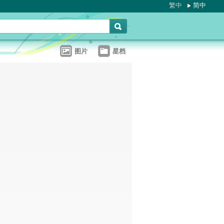
繁中
简中
图片
星档