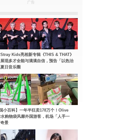
广告
tray Kids亮相新专辑《THIS & THAT》
！展现多才全能与满满自信，预告「以热治
裂夏日音乐圈
国小百科】一年半狂卖178万个！Olive
g防水购物袋风靡外国游客，机场「人手一
新奇景