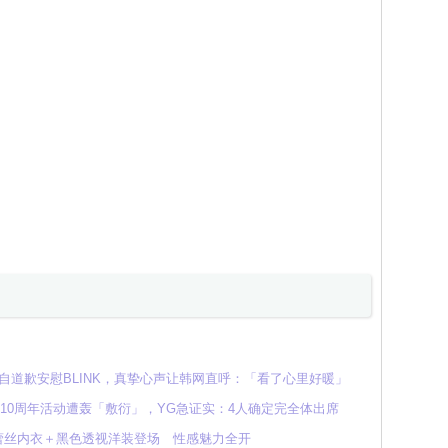
soo亲自道歉安慰BLINK，真挚心声让韩网直呼：「看了心里好暖」
NK 10周年活动遭轰「敷衍」，YG急证实：4人确定完全体出席
！蕾丝内衣＋黑色透视洋装登场 性感魅力全开