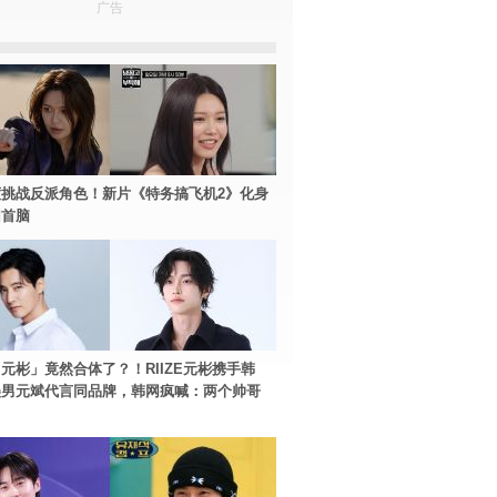
广告
挑战反派角色！新片《特务搞飞机2》化身
团首脑
元彬」竟然合体了？！RIIZE元彬携手韩
美男元斌代言同品牌，韩网疯喊：两个帅哥