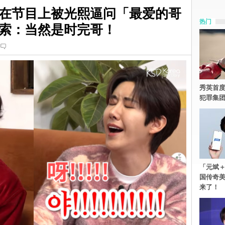
在节目上被光熙逼问「最爱的哥
热门
索：当然是时完哥！
秀英首度
犯罪集
「元斌＋
国传奇
来了！