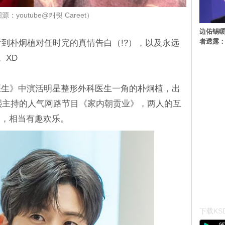
：youtube@캐릿 Careet）
边佑锡
者透露
看到朴炯植对任时完的真情告白（!?），以及永远
。XD
谷医生》中演活明星整形外科医生一角的朴炯植，出
光熙主持的人气网路节目《家内朝贡业》，两人的互
点，相当有趣欢乐。
下载KSD