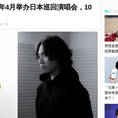
24年4月举办日本巡回演唱会，10
热门
cy
秀英首度
犯罪集
「元斌＋
国传奇
来了！