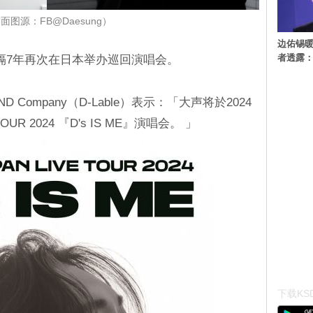
面图源：FB@Daesung）
边佑锡
者透露
时隔7年再次在日本举办巡回演唱会。
Company（D-Lable）表示：「大声将於2024
OUR 2024 『D's IS ME』演唱会。 」
下载KSD