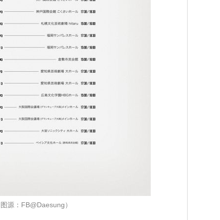
图源：FB@Daesung）