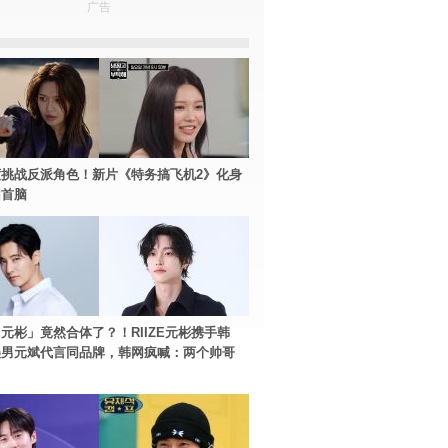
广告
挑战反派角色！新片《特务搞飞机2》化身
团首脑
元彬」竟然合体了？！RIIZE元彬携手韩
美男元斌代言同品牌，韩网疯喊：两个帅哥