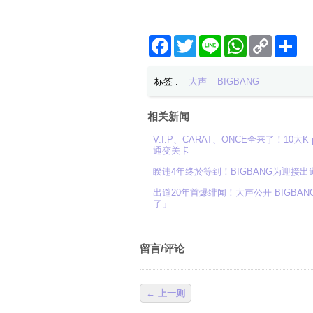
Facebook
Twitter
Line
WhatsApp
Copy
分
Link
享
标签 :
大声
BIGBANG
相关新闻
V.I.P、CARAT、ONCE全来了！10大
通变关卡
睽违4年终於等到！BIGBANG为迎接
出道20年首爆绯闻！大声公开 BIGB
了」
留言/评论
← 上一则