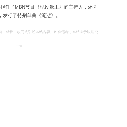
担任了MBN节目《现役歌王》的主持人，还为
T，发行了特别单曲《流逝》。
 请勿抄袭、转载、改写或引述本站内容。如有违者，本站将予以追究
广告