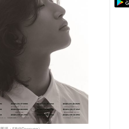
图源：FB@Daesung）