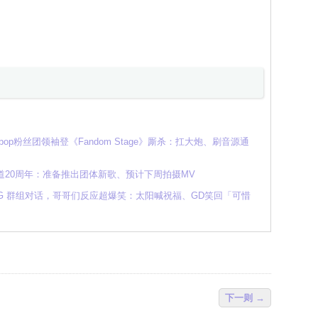
K-pop粉丝团领袖登《Fandom Stage》厮杀：扛大炮、刷音源通
出道20周年：准备推出团体新歌、预计下周拍摄MV
ANG 群组对话，哥哥们反应超爆笑：太阳喊祝福、GD笑回「可惜
下一则 →