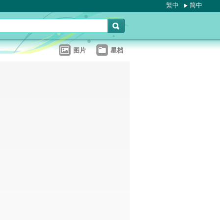
繁中
简中
图片
星档