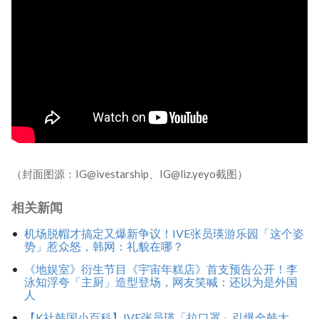
（封面图源：IG@ivestarship、IG@liz.yeyo截图）
相关新闻
机场脱帽才搞定又爆新争议！IVE张员瑛游乐园「这个姿
势」惹众怒，韩网：礼貌在哪？
《地娱室》衍生节目《宇宙年糕店》首支预告公开！李
泳知浮夸「主厨」造型登场，网友笑喊：还以为是外国
人
【K社韩国小百科】IVE张员瑛「拉口罩」引爆全韩大