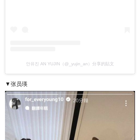
안유진 AN YUJIN（@_yujin_an）分享的貼文
▼张员瑛