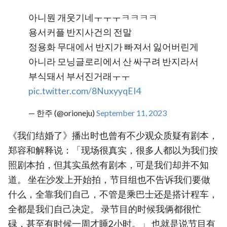
아니뭔 개웃기네ㅜㅜㅜㅋㅋㅋㅋ
용서커플 반지사건의 전말
정용화 무대에서 반지가 빠져서 잃어버린게
아니라 모닝글로리에서 산 싸구려 반지라서
부식돼서 부서진거래ㅜㅜ
pic.twitter.com/8NuxyyqEI4
— 한주 (@orioneju)
September 11, 2023
《我们结婚了》播出时也曾有不少观众质疑有剧本，
郑容和解释说：「现场很真实，很多人都以为我们按
照剧本拍，但其实虽然有剧本，可是我们却并不知
道。 坐在沙发上开始拍，节目组也不告诉我们要做
什么，全靠我们自己，不管是乘巴士还是搭计程车，
全都是我们自己决定。 录节目的时候我俩都很忙
碌，甚至有时候一周才睡2小时。」 也就是说节目有