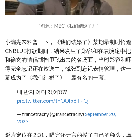
（图源：MBC《我们结婚了》）
小编先来科普一下，《我们结婚了》某期录制时恰逢
CNBLUE打歌期间，结果发生了郑容和在表演途中把
和徐玄的情侣戒指甩飞出去的名场面，当时郑容和吓
得完全忘记还在放送中，慌张到忘记表情管理，这一
幕成为了《我们结婚了》中最有名的一幕。
내 반지 어디 갔어????
pic.twitter.com/tnOOlb6TPQ
— francetracny (@francetracny)
September 20,
2023
影片定位在 2:31，唱完还无言的摸了自己的额头，真