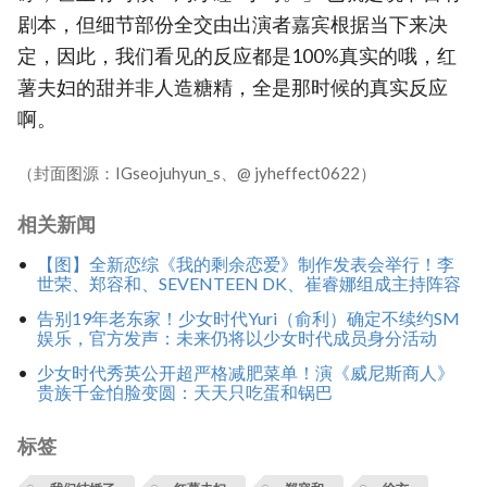
剧本，但细节部份全交由出演者嘉宾根据当下来决
定，因此，我们看见的反应都是100%真实的哦，红
薯夫妇的甜并非人造糖精，全是那时候的真实反应
啊。
（封面图源：IGseojuhyun_s、@ jyheffect0622）
相关新闻
【图】全新恋综《我的剩余恋爱》制作发表会举行！李
世荣、郑容和、SEVENTEEN DK、崔睿娜组成主持阵容
告别19年老东家！少女时代Yuri（俞利）确定不续约SM
娱乐，官方发声：未来仍将以少女时代成员身分活动
少女时代秀英公开超严格减肥菜单！演《威尼斯商人》
贵族千金怕脸变圆：天天只吃蛋和锅巴
标签