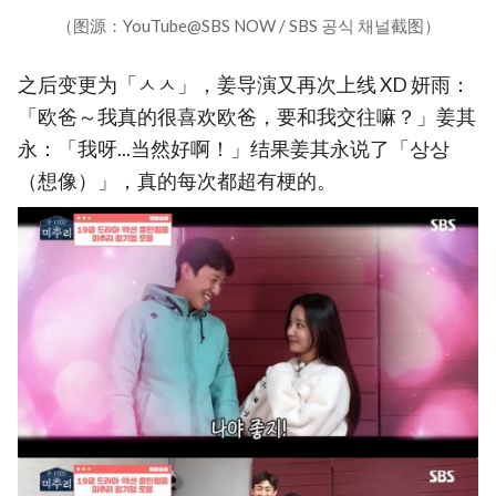
（图源：YouTube@SBS NOW / SBS 공식 채널截图）
之后变更为「ㅅㅅ」，姜导演又再次上线 XD 妍雨：
「欧爸～我真的很喜欢欧爸，要和我交往嘛？」姜其
永：「我呀...当然好啊！」结果姜其永说了「상상
（想像）」，真的每次都超有梗的。