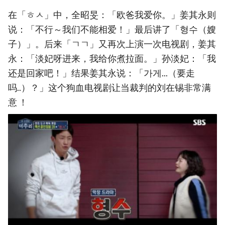
在「ㅎㅅ」中，全昭旻：「欧爸我爱你。」姜其永则
说：「不行～我们不能相爱！」最后讲了「형수（嫂
子）」。后来「ㄱㄱ」又再次上演一次电视剧，姜其
永：「淡妃呀进来，我给你煮拉面。」孙淡妃：「我
还是回家吧！」结果姜其永说：「가게...（要走
吗..）？」这个狗血电视剧让当裁判的刘在锡非常满
意 ！