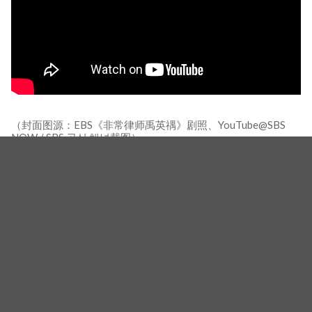
（封面图源：EBS《非常律师禹英禑》剧照、YouTube@SBS
NOW / SBS 공식 채널截图）
相关新闻
从《非常律师禹英禑》到《超能路人甲》！「千面演
员」朴恩斌：如何用疯狂演技再次颠覆观众想像！
《非常律师禹英禑》第二季有望吗？朴恩斌谈心声「是
珍惜又喜爱的作品」坦言：必须有足够清楚的理由与方
向
直播互动变争议！棒球选手李柱亨要求朴恩斌用「禹英
禑」语气说话，韩网友怒批无礼掀热议！