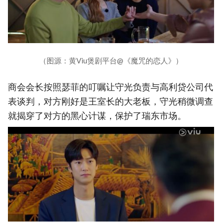
（图源：黄Viu煲剧平台@《魔咒的恋人》）
商会会长按照瑟菲的叮嘱让守光负责与高利贷公司代
表谈判，对方刚好是王室长的大老板，守光稍微调查
就揭穿了对方的黑心计谋，保护了瑞东市场。