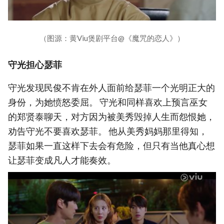
（图源：黄Viu煲剧平台@《魔咒的恋人》）
守光担心瑟菲
守光发现民俊不肯在外人面前给瑟菲一个光明正大的
身份，为她愤怒委屈。 守光和同样喜欢上预言巫女
的郑贤泰聊天，对方因为被美秀毁掉人生而怨恨她，
劝告守光不要喜欢瑟菲。 他从美秀妈妈那里得知，
瑟菲如果一直这样下去会有危险，但只有当他真心想
让瑟菲变成凡人才能奏效。