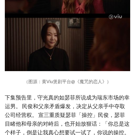
（图源：黄Viu煲剧平台@《魔咒的恋人》）
下集预告里，守光真的如瑟菲所说成为瑞东市场的幸
运男。 民俊和父亲矛盾爆发，决定从父亲手中夺取
公司经营权。 宣三重质疑瑟菲「操控」民俊，瑟菲
目睹他和母亲的对峙后，也开始放狠话：「你总是这
个样子，倒是让我真心想要试一试了，你说的操控。