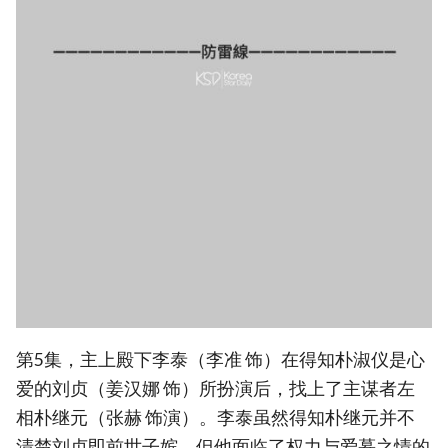
第5集，主上殿下李泰（李准 饰）在得知朴淑仪是心
爱的刘贞（姜汉娜 饰）所扮演后，找上了主谋者左
相朴继元（张赫 饰演）。李泰虽然得知朴继元并不
清楚刘贞即前世子嫔，但他面临了权力与爱慕之情的