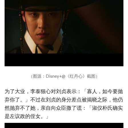
（图源：Disney+@《红丹心》截图）
为了大业，李泰狠心对刘贞表示：「寡人，如今要抛
弃你了。」不过在刘贞的身分差点被揭晓之际，他仍
然抛弃不了她，亲自向众臣撒了谎：「淑仪朴氏确实
是左议政的侄女。」