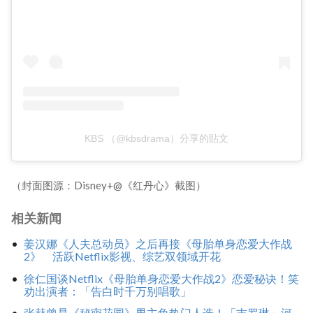
KBS （@kbsdrama）分享的貼文
（封面图源：Disney+@《红丹心》截图）
相关新闻
姜汉娜《人夫总动员》之后再接《母胎单身恋爱大作战
2》 活跃Netflix影视、综艺双领域开花
徐仁国谈Netflix《母胎单身恋爱大作战2》恋爱秘诀！笑
劝出演者：「告白时千万别唱歌」
张赫曾是《秘密花园》男主角热门人选！「吉罗琳」河