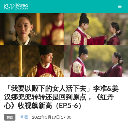
「我要以殿下的女人活下去」李准&姜
汉娜兜兜转转还是回到原点，《红丹
心》收视飙新高（EP.5-6）
草莓
2022年5月19日 17:00
韩剧