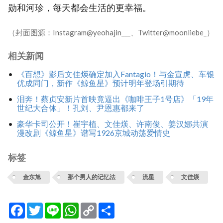
勋和河珍，每天都会生活的更幸福。
（封面图源：Instagram@yeohajin___、Twitter@moonliebe_）
相关新闻
《百想》影后文佳煐确定加入Fantagio！与金宣虎、车银
优成同门，新作《鲸鱼星》预计明年登场引期待
泪奔！蔡贞安新片首映竟逼出《咖啡王子1号店》「19年
世纪大合体」！孔刘、尹恩惠都来了
豪华卡司公开！崔宇植、文佳煐、许南俊、姜汉娜共演
漫改剧《鲸鱼星》谱写1926京城动荡爱情史
标签
金东旭
那个男人的记忆法
流星
文佳煐
Facebook
Twitter
Line
WhatsApp
Copy
分
Link
享