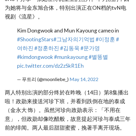
为她将与金东旭合体，特别出演正在ON档的tvN电
视剧《流星》。
Kim Dongwook and Mun Kayoung cameo in
#ShootingStars
#그남자의기억법
#이정훈
#
여하진
#정훈하진
#김동욱
#문가영
#kimdongwook
#munkayoung
#별똥별
pic.twitter.com/dz2zSkR1Eh
— 푸트리 (@moonliebe_)
May 14, 2022
两人特别出演的部分终於在昨晚（14日）第8集播出
啦！政勋来接送河珍下班，并看到跌倒在地的泰成
（金永大 饰）。虽然河珍向政勋表示：「不用在
意」，但政勋却像吃醋般，故意提起河珍与泰成三年
前的绯闻。两人最后甜甜蜜蜜，挽著手离开现场。