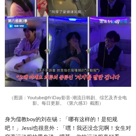
（图源：Youtube@friDay影音-潮流日韩剧、综艺及齐全电
影。每日更新。《第六感3》截图）
身为儒教boy的刘在锡：「哪有这样的！是犯规
吧！」Jessi也很意外：「嘿！我还没念完啊！女生对