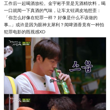
工作后一起喝酒放松。金宇彬手里是无酒精饮料，喝
一口就闻一下真酒的气味，让车太铉调皮地想歪：
「你怎么好像在犯罪一样？ 好像是什么不该做的
事...」或许是因为眼神太犀利？闻啤酒香竟有一种拍
犯罪电影的既视感XD