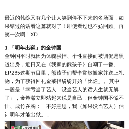
最近的韩综又有几个让人笑到停不下来的名场面，如
果错过的话看这篇就对了！即使看过也不妨回顾、再
笑一次啊！XD
1. 「明年出狱」的金钟国
金钟国平时就因为体魄强悍、个性直接而被调侃是黑
道出身，近日又在《我家的熊孩子》自嘲了一番。
EP.285这期节目里，熊孩子们帮李常敏搬家并送上礼
物，为了获得回礼金戒指纷纷开始「比烂」。 其中
一题是「幸亏当了艺人，没当艺人的话人生就无解
了」，金希澈立即站起来说是自己，但金钟国不慌不
忙、成竹在胸：「不好意思，我（如果没当艺人）估
计明年才能出狱。 」