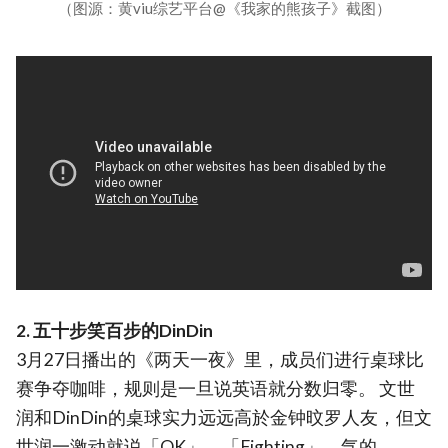
（图源：黄viu综艺平台@《我家的熊孩子》截图）
2. 五十步笑百步的DinDin
3月27日播出的《两天一夜》里，成员们进行桌球比
赛争夺咖啡，规则是一旦说英语就分数归零。 文世
润和DinDin的桌球实力远远高於金钟旼罗人友，但文
世润一激动就说「OK」、「Fighting」，气的