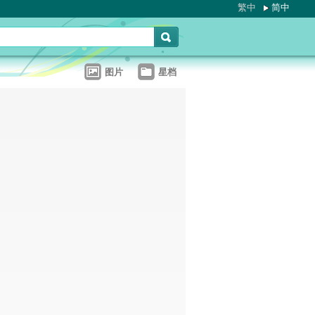
繁中
简中
图片
星档