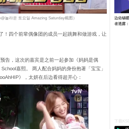
边佑锡
@놀라운 토요일 Amazing Saturday截图）
者透露
来了！四个前辈偶像团的成员一起跳舞和做游戏，让
期预告，这次的嘉宾是之前一起参加《妈妈是偶
fter School嘉熙。 两人配合妈妈的身份抱著「宝宝」
ooAhHIP》，太妍在后边看得超开心：
下载KSD