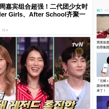
周嘉宾组合超强！二代团少女时
热门
r Girls、After School齐聚一
3
秀英首度
犯罪集
「元斌＋
国传奇
来了！