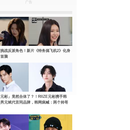
广告
挑战反派角色！新片《特务搞飞机2》化身
团首脑
元彬」竟然合体了？！RIIZE元彬携手韩
美男元斌代言同品牌，韩网疯喊：两个帅哥