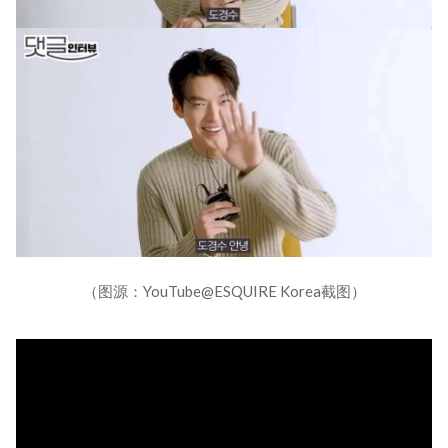
（图源：YouTube@ESQUIRE Korea截图）