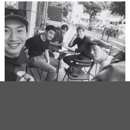
（图源：IG@kimkibangbang）
这让网友们纷纷表示：「啊 金宇彬请到后面排
队」、「不是 宇彬比我更喜欢都敬秀啊」、「我总