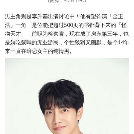
（图源：Prain TPC）
男主角则是李升基出演讨论中！他有望饰演「金正
浩」一角，是位能把超过500页的书都背下来的「怪
物天才」，前职为检察官，现在成了房东第三年，也
是躺吃躺喝的无业游民，个性狡猾又幽默，是个14年
来一直在暗恋女主的纯情男。