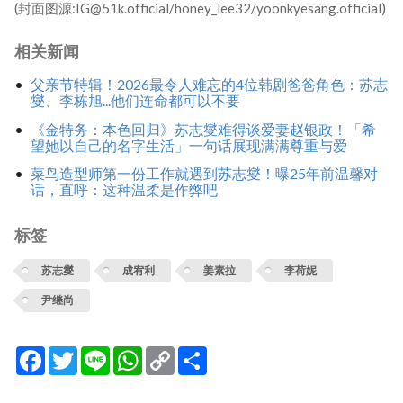
(封面图源:IG@51k.official/honey_lee32/yoonkyesang.official)
相关新闻
父亲节特辑！2026最令人难忘的4位韩剧爸爸角色：苏志
燮、李栋旭...他们连命都可以不要
《金特务：本色回归》苏志燮难得谈爱妻赵银政！「希
望她以自己的名字生活」一句话展现满满尊重与爱
菜鸟造型师第一份工作就遇到苏志燮！曝25年前温馨对
话，直呼：这种温柔是作弊吧
标签
苏志燮
成宥利
姜素拉
李荷妮
尹继尚
Facebook
Twitter
Line
WhatsApp
Copy
分
Link
享