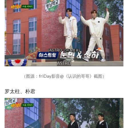
（图源：friDay影音@《认识的哥哥》截图）
罗太柱、朴君