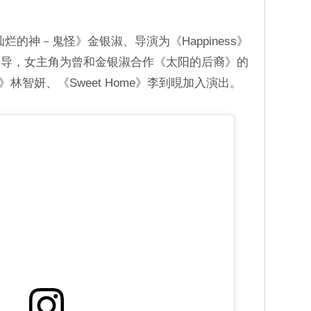
又灿烂的神－鬼怪》金银淑、导演为《Happiness》
报导，女主角为曾和金银淑合作《太阳的后裔》的
ife》林智妍、《Sweet Home》李到晛加入演出。