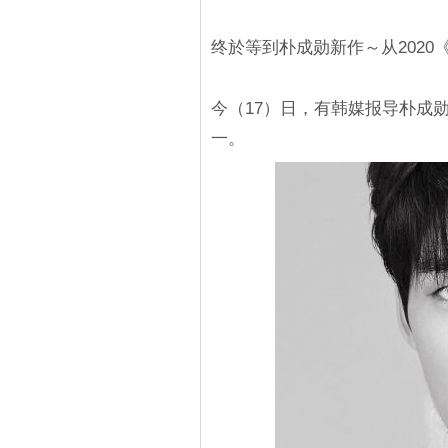
终於等到朴成勋新作～从202
今（17）日，有韩媒报导朴成勋（朴
一。