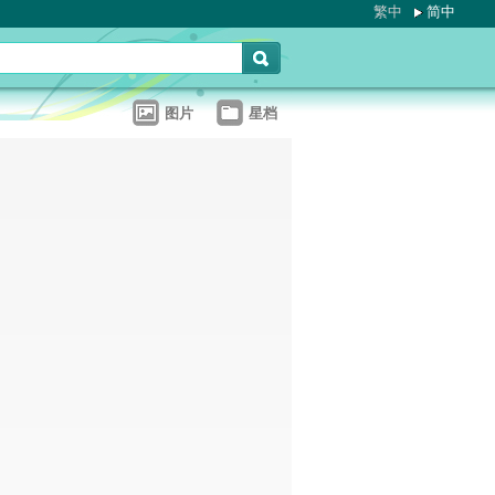
繁中
简中
图片
星档