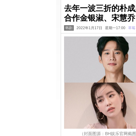
去年一波三折的朴成勋
合作金银淑、宋慧乔
韩剧
2022年1月17日 星期一17:00
草莓
（封面图源：BH娱乐官网截图、I