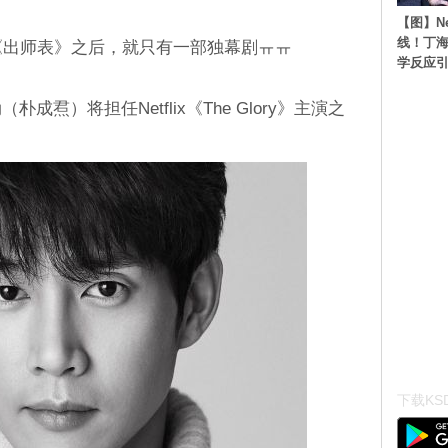
【图】N
线！丁海
0《出师表》之后，就只有一部独幕剧ㅠㅠ
学反应
成焄）将担任Netflix《The Glory》主演之
下载KSD