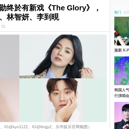
终於有新戏《The Glory》，
热门
、林智妍、李到晛
激新 K-
韩国人气
行演唱
G@kyo1122、IG@limjjy2、乐华娱乐官网截图）