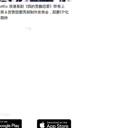
etflix 浪漫喜剧《我的荒糖恋爱》即将上
寅＆贺营甜蜜亮相制作发表会，甜蜜CP化
引期待
广告
 App