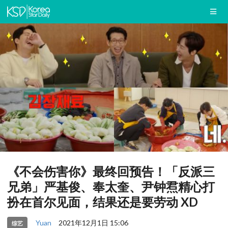
《不会伤害你》最终回预告！「反派三
兄弟」严基俊、奉太奎、尹钟焄精心打
扮在首尔见面，结果还是要劳动 XD
Yuan
2021年12月1日 15:06
综艺