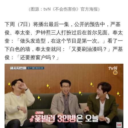
（图源：tvN《不会伤害你》官方海报）
下周（7日）将播出最后一集，公开的预告中，严基
俊、奉太奎、尹钟焄三人打扮过后在首尔见面。奉太
奎：「做头发造型，在这个节目是第一次。」看了一
下白色的墙，奉太奎就问：「又要刷油漆吗？」严基
俊：「还要擦窗户吗？」