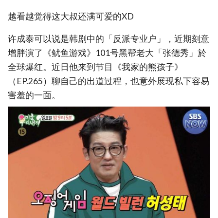
越看越觉得这大叔还满可爱的XD
许成泰可以说是韩剧中的「反派专业户」，近期刻意
增胖演了《鱿鱼游戏》101号黑帮老大「张德秀」於
全球爆红。近日他来到节目《我家的熊孩子》
（EP.265）聊自己的出道过程，也意外展现私下容易
害羞的一面。