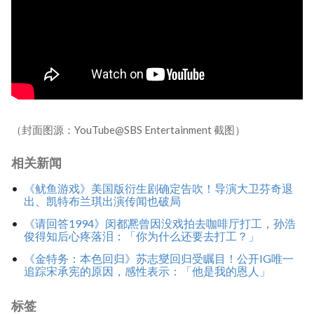
（封面图源：YouTube@SBS Entertainment 截图）
相关新闻
《鱿鱼游戏》美国版衍生剧确定告吹！导演大卫芬奇退
出、凯特布兰琪出演传闻也破局
《请回答1994》闵都凞曾因没戏拍去咖啡厅打工，孙浩
俊得知后心疼落泪：「你为什么还要去打工？」
《金特务：本色回归》苏志燮回归受瞩目！公开IG唯一
追踪宋承宪的原因，感性表示：「他是我的恩人」
标签