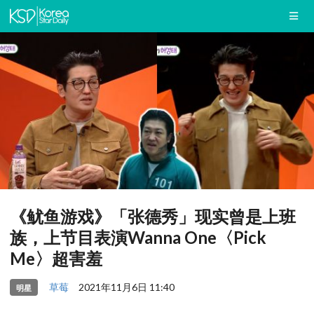
《鱿鱼游戏》「张德秀」现实曾是上班
族，上节目表演Wanna One〈Pick
Me〉超害羞
草莓
2021年11月6日 11:40
明星