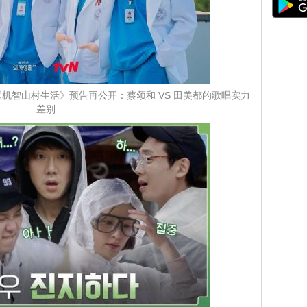
《机智山村生活》预告再公开：蔡颂和 VS 田美都的歌唱实力
差别