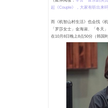
（延伸阅读：
辛苦「音乐剧演员
起《Couple》，大家有听出来
而《机智山村生活》也会找《
「罗莎女士」金海淑、「冬天
在10月8日晚上8点50分（韩