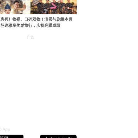
伙房兵》收视、口碑双收！演员与剧组本月
国芭达雅享奖励旅行，庆祝亮眼成绩
广告
 App