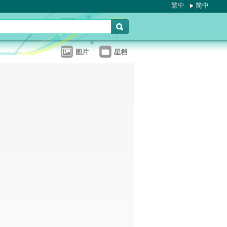
繁中
简中
图片
星档