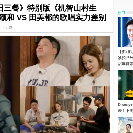
一日三餐》特别版《机智山村生
热门
颂和 VS 田美都的歌唱实力差别
n
13
【图+影
紧扣尹升
甜爆首
Disn
表！下