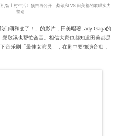
《机智山村生活》预告再公开：蔡颂和 VS 田美都的歌唱实力
差别
「我们颂和变了！」的影片，田美唱著Lady Gaga的
吉他、郑敬淏也帮忙合音。相信大家也都知道田美都是
拿下音乐剧「最佳女演员」，在剧中要饰演音痴，