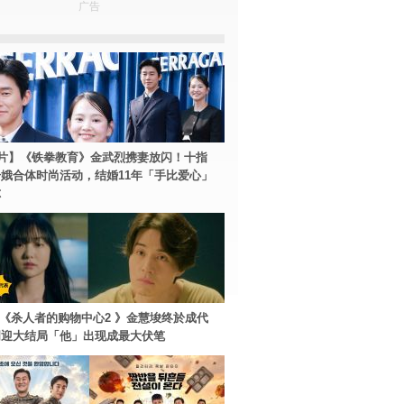
广告
片】《铁拳教育》金武烈携妻放闪！十指
娥合体时尚活动，结婚11年「手比爱心」
尔
ey+《杀人者的购物中心2 》金慧埈终於成代
周迎大结局「他」出现成最大伏笔