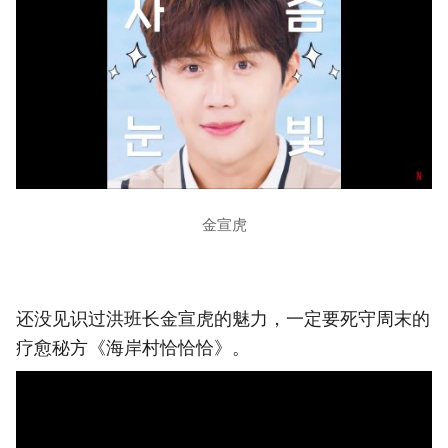
金宣虎
还没见识过洪班长金宣虎的魅力，一定要死守周末的
疗愈秘方《海岸村恰恰恰》。