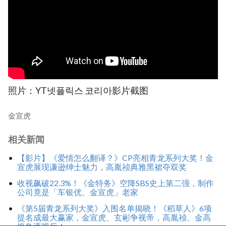
照片：YT넷플릭스 코리아影片截图
金宣虎
相关新闻
【影片】《爱情怎么翻译？》CP亮相青龙系列大奖！金
宣虎展现谦逊绅士魅力，高胤祯典雅黑裙夺双奖
收视飙破22.3%！《金特务》空降SBS史上第二强，制作
公司竟是「车银优、金宣虎」老家
《第5届青龙系列大奖》入围名单揭晓！《稻草人》6项
提名成最大赢家，金宣虎、玄彬争视帝，高胤祯、金高