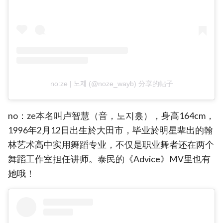
no:ze | 노제 (@noze_wayb) 分享的帖子
no：ze本名叫卢智慧（音，노지홌），身高164cm，
1996年2月12日出生於大田市，毕业於明星辈出的翰
林艺术高中实用舞蹈专业，不仅是职业舞者还在两个
舞蹈工作室担任讲师。泰民的《Advice》MV里也有
她哦！