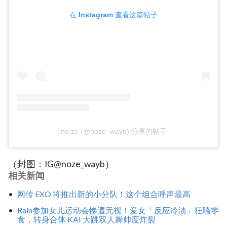
在 Instagram 查看这篇帖子
no:ze (@noze_wayb) 分享的帖子
（封图：IG@noze_wayb）
相关新闻
网传 EXO 将推出新的小分队！这个组合呼声最高
Rain参加女儿运动会惨遭无视！爱女「反应冷淡」狂嗑零
食，转身合体 KAI 大跳双人舞帅度炸裂