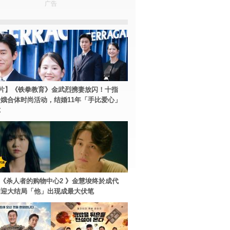
广告
片】《铁拳教育》金武烈携妻放闪！十指
娥合体时尚活动，结婚11年「手比爱心」
尔
ey+《杀人者的购物中心2 》金慧埈终於成代
周迎大结局「他」出现成最大伏笔