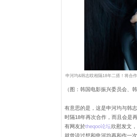
申河均&韩志旼相隔18年二搭！将合作
（图：韩国电影振兴委员会、韩
有意思的是，这是申河均与韩志旼
时隔18年再次合作，而且会是再
有网友於
‎theqoo论坛‎
欣慰发文，
就曾说过想和申河均再和作一