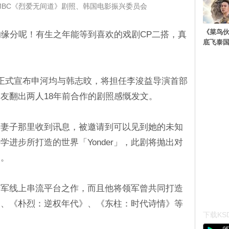
MBC《烈爱无间道》剧照、韩国电影振兴委员会
《菜鸟
的缘分呢！有生之年能等到喜欢的戏剧CP二搭，真
底飞泰
）日正式宣布申河均与韩志旼，将担任李浚益导演首部
有网友翻出两人18年前合作的剧照感慨发文。
逝去妻子那里收到讯息，被邀请到可以见到她的未知
科学进步所打造的世界「Yonder」，此剧将抛出对
问。
进军线上串流平台之作，而且他将领军曾共同打造
）、《朴烈：逆权年代》、《东柱：时代诗情》等
下载KSD