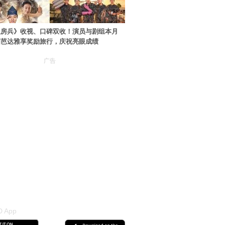
伙房兵》收视、口碑双收！演员与剧组本月
国芭达雅享奖励旅行，庆祝亮眼成绩
广告
 App