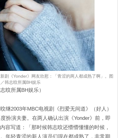
新剧《Yonder》网友欣慰：「青涩的两人都成熟了啊」。图
／韩志旼所属BH娱乐
志旼所属BH娱乐）
继2003年MBC电视剧《烈爱无间道》（好人）
度扮演夫妻。在两人确认出演《Yonder》前，即
内容写道：「那时候韩志旼还懵懵懂懂的时候，
次。年轻青涩的新人演员们现在都成熟了，非常期