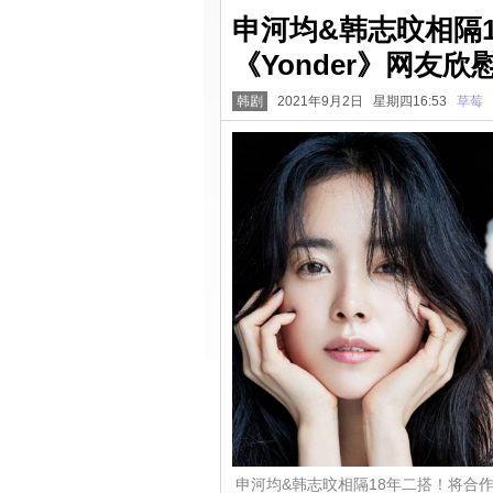
申河均&韩志旼相隔
《Yonder》网友
韩剧
2021年9月2日 星期四16:53
草莓
申河均&韩志旼相隔18年二搭！将合作