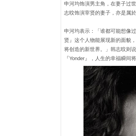
申河均饰演男主角，在妻子过世
志旼饰演宰贤的妻子，亦是属於「
申河均表示：「谁都可能想像
贤』这个人物能展现新的面貌
将创造的新世界。」韩志旼则
『Yonder』，人生的幸福瞬