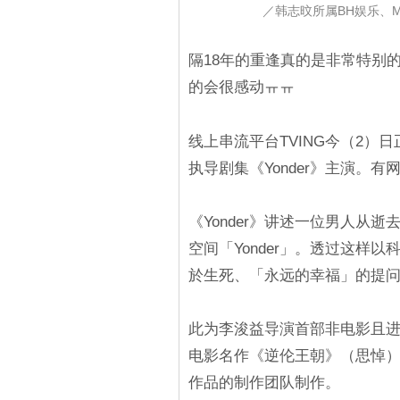
／韩志旼所属BH娱乐、
隔18年的重逢真的是非常特别
的会很感动ㅠㅠ
线上串流平台TVING今（2
执导剧集《Yonder》主演。
《Yonder》讲述一位男人从
空间「Yonder」。透过这样以
於生死、「永远的幸福」的提
此为李浚益导演首部非电影且
电影名作《逆伦王朝》（思悼
作品的制作团队制作。