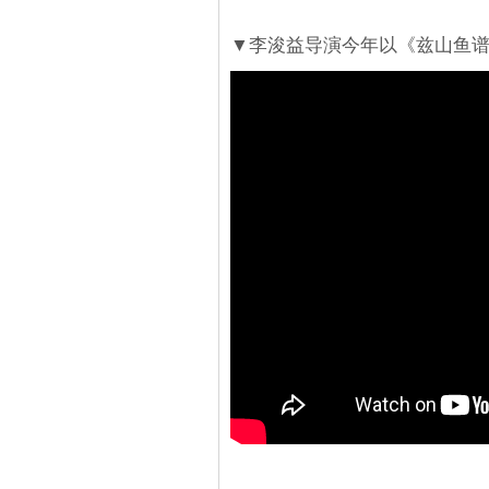
▼李浚益导演今年以《兹山鱼