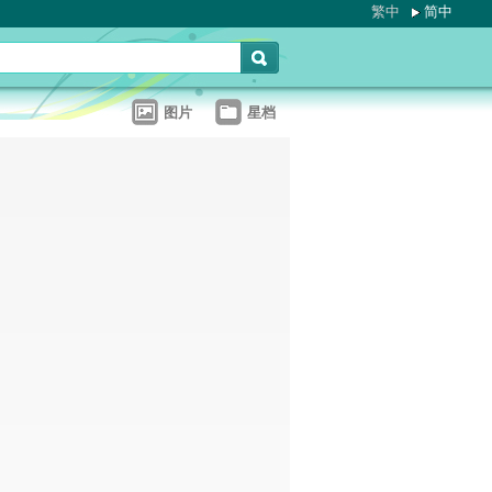
繁中
简中
图片
星档