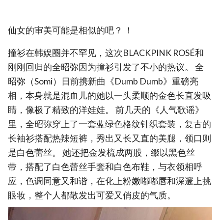
仙女的审美可能是相似的吧？ ！
撞衫在韩娱圈并不罕见，这次BLACKPINK ROSÉ和
刚刚回归的全昭弥因为撞衫引发了不小的热议。 全
昭弥（Somi）日前携新曲《Dumb Dumb》重磅亮
相，本身就是混血儿的她以一头柔顺的金色长直发吸
睛，像极了精致的洋娃娃。 前几天的《人气歌谣》
里，全昭弥穿上了一套蓝绿色格纹针织套装，复古的
长袖衫搭配热辣短裤，秀出又长又直的美腿，领口则
是白色蕾丝。 她还把金发梳成两股，缀以黑色丝
带，搭配了白色蕾丝手套和白色布鞋，与衣领相呼
应，色调同意又和谐，在化上粉嫩嘟嘟唇和深邃上挑
眼妆，整个人都散发出可爱又俏皮的气质。