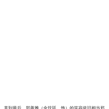
直到最后，郑善雅（金玟廷 饰）的笑容依旧相当邪