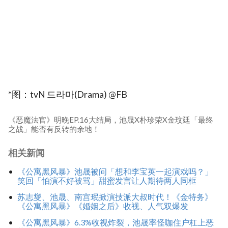
*图：tvN 드라마(Drama) @FB
《恶魔法官》明晚EP.16大结局，池晟X朴珍荣X金玟廷「最终
之战」能否有反转的余地！
相关新闻
《公寓黑风暴》池晟被问「想和李宝英一起演戏吗？」
笑回「怕演不好被骂」甜蜜发言让人期待两人同框
苏志燮、池晟、南宫珉掀演技派大叔时代！《金特务》
《公寓黑风暴》《婚姻之后》收视、人气双爆发
《公寓黑风暴》6.3%收视炸裂，池晟率怪咖住户杠上恶