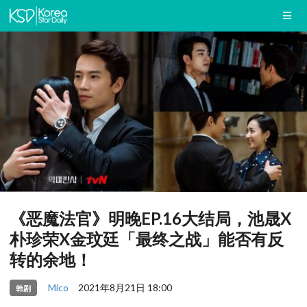
《恶魔法官》明晚EP.16大结局，池晟X
朴珍荣X金玟廷「最终之战」能否有反
转的余地！
Mico
2021年8月21日 18:00
韩剧