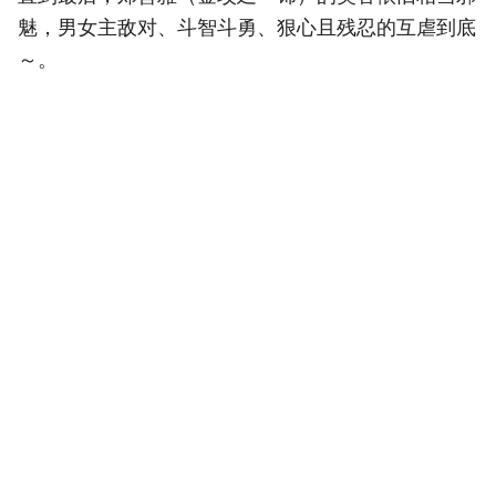
魅，男女主敌对、斗智斗勇、狠心且残忍的互虐到底
～。