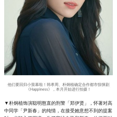
他们要回归小萤幕啦！韩孝周、朴炯植确定合作都市惊悚剧
《Happiness》，本月开始进行拍摄！
▼朴炯植饰演聪明憨直的刑警「郑伊贤」，怀著对高
中同学「尹新春」的纯情，在接受她意想不到的提案