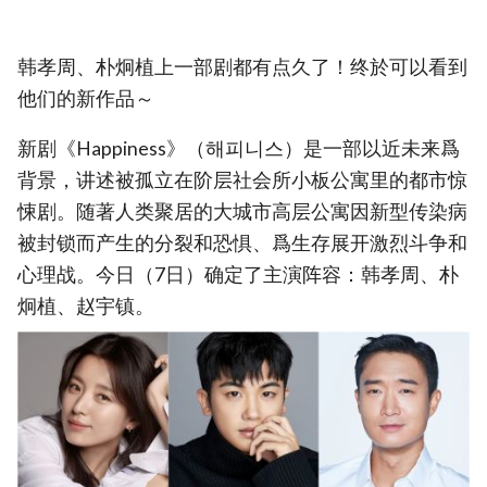
韩孝周、朴炯植上一部剧都有点久了！终於可以看到
他们的新作品～
新剧《Happiness》（해피니스）是一部以近未来爲
背景，讲述被孤立在阶层社会所小板公寓里的都市惊
悚剧。随著人类聚居的大城市高层公寓因新型传染病
被封锁而产生的分裂和恐惧、爲生存展开激烈斗争和
心理战。今日（7日）确定了主演阵容：韩孝周、朴
炯植、赵宇镇。