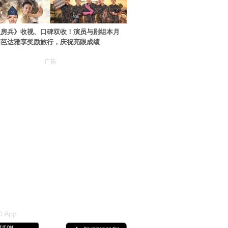
伙房兵》收视、口碑双收！演员与剧组本月
国芭达雅享奖励旅行，庆祝亮眼成绩
广告
 App