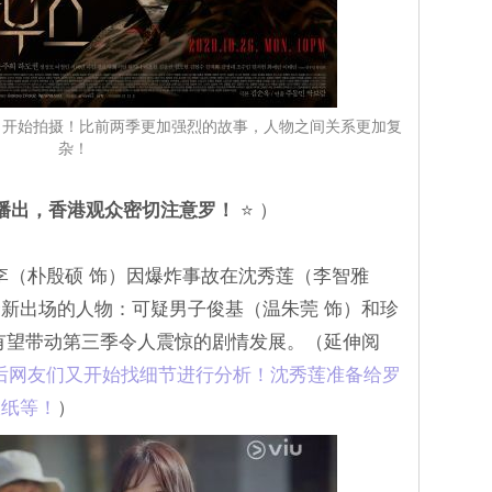
 3》明日开始拍摄！比前两季更加强烈的故事，人物之间关系更加复
杂！
播出，香港观众密切注意罗！
⭐ ）
》以罗根李（朴殷硕 饰）因爆炸事故在沈秀莲（李智雅
新出场的人物：可疑男子俊基（温朱莞 饰）和珍
有望带动第三季令人震惊的剧情发展。（延伸阅
 2》结局后网友们又开始找细节进行分析！沈秀莲准备给罗
报纸等！
）