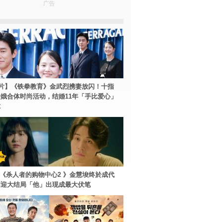
广告
片】《铁拳教育》金武烈携妻放闪！十指
娥合体时尚活动，结婚11年「手比爱心」
尔
ey+《杀人者的购物中心2 》金慧埈终於成代
周迎大结局「他」出现成最大伏笔