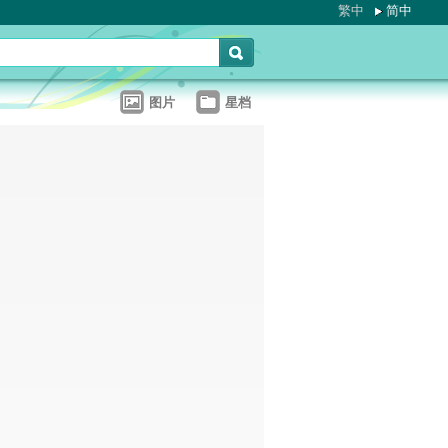
繁中
简中
图片
星档