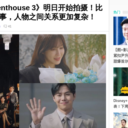
enthouse 3》明日开始拍摄！比
热门
事，人物之间关系更加复杂！
n
41
【图+影
紧扣尹升
甜爆首
Disn
表！下