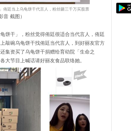
「杰尼龟」侑廷当上乌龟饼干代言人，粉丝砸三千万买股票
y影音 截图）
乌龟饼干」，粉丝觉得侑廷很适合当代言人，侑廷
网上敲碗乌龟饼干找侑廷当代言人，到好丽友官方
至还集资买了乌龟饼干捐赠给育幼院「生命之
在各大节目上喊话请好丽友食品联络她。