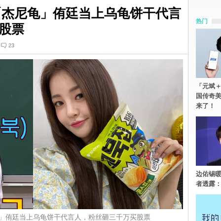
rls「杰尼龟」侑廷当上乌龟饼干代言
热门
股票
23
「元斌＋
国传奇
来了！
边佑锡
者透露
「杰尼龟」侑廷当上乌龟饼干代言人，粉丝砸三千万买股票