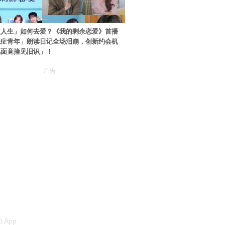
次人生」如何去爱？《我的剩余恋爱》首播
绝症青年」朗读日记全场泪崩，创新约会机
见面竟撞见旧识」！
广告
 App