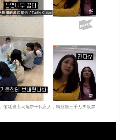
「杰尼龟」侑廷当上乌龟饼干代言人，粉丝砸三千万买股票