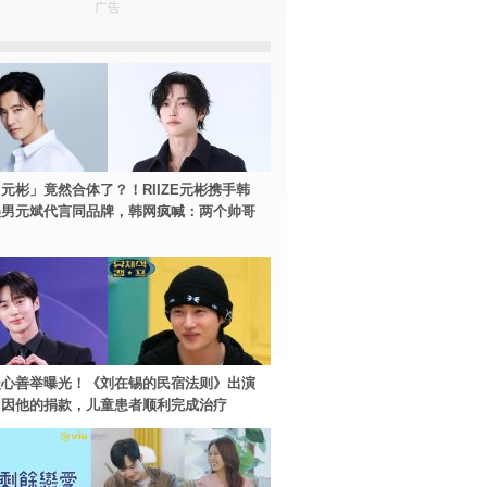
广告
元彬」竟然合体了？！RIIZE元彬携手韩
美男元斌代言同品牌，韩网疯喊：两个帅哥
暖心善举曝光！《刘在锡的民宿法则》出演
：因他的捐款，儿童患者顺利完成治疗