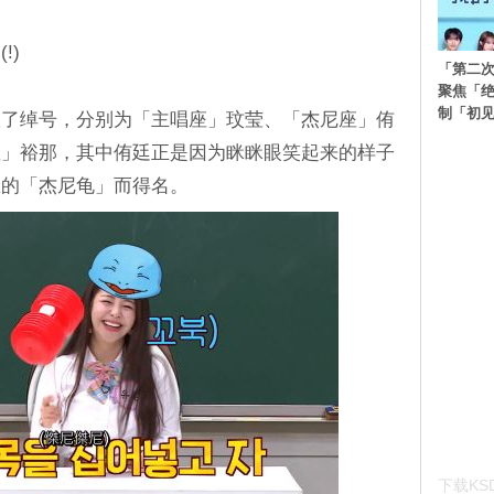
!)
「第二
聚焦「
制「初
被粉丝取了绰号，分别为「主唱座」玟莹、「杰尼座」侑
座」裕那，其中侑廷正是因为眯眯眼笑起来的样子
里的「杰尼龟」而得名。
下载KSD