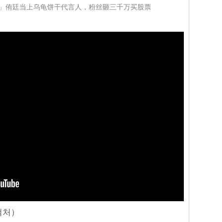
「杰尼龟」侑廷当上乌龟饼干代言人，粉丝砸三千万买股票
통컬처）