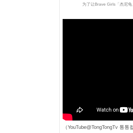
为了让Brave Girls
（YouTube@TongTongTv 통