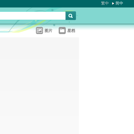
繁中
简中
图片
星档