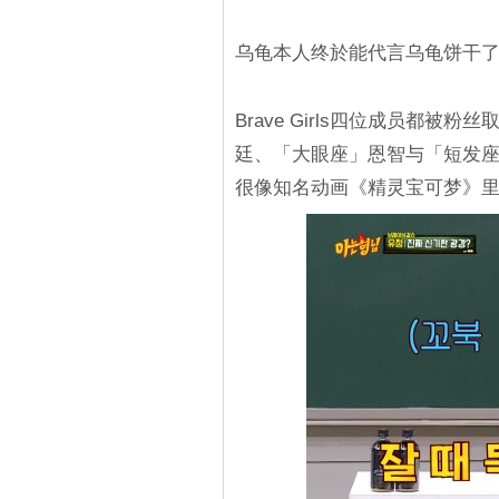
乌龟本人终於能代言乌龟饼干了(
Brave Girls四位成员都
廷、「大眼座」恩智与「短发
很像知名动画《精灵宝可梦》