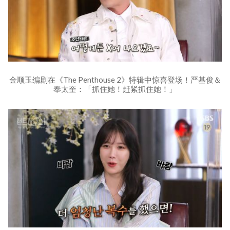
金顺玉编剧在《The Penthouse 2》特辑中惊喜登场！严基俊＆
奉太奎：「抓住她！赶紧抓住她！」