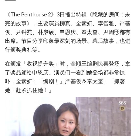
《The Penthouse 2》3日播出特辑《隐藏的房间：未
完的故事》，主要演员柳真、金素妍、李智雅、严基
俊、尹钟焄、朴殷硕、申恩庆、奉太奎、尹周熙都有
出席。节目分享印象最深刻的场景、幕后故事，也进
行颁奖典礼等。
在颁发「收视提升奖」时，金顺玉编剧惊喜登场，拿
了奖品颁给申恩庆。演员们一看到她登场都非常惊
吓，金素妍：「编剧！」严基俊＆奉太奎：「抓著
她！赶紧抓住她！」