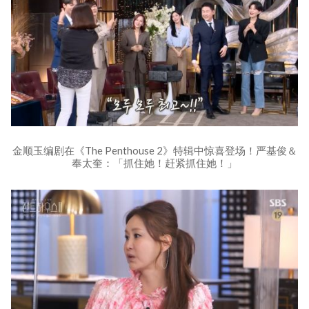
金顺玉编剧在《The Penthouse 2》特辑中惊喜登场！严基俊＆
奉太奎：「抓住她！赶紧抓住她！」