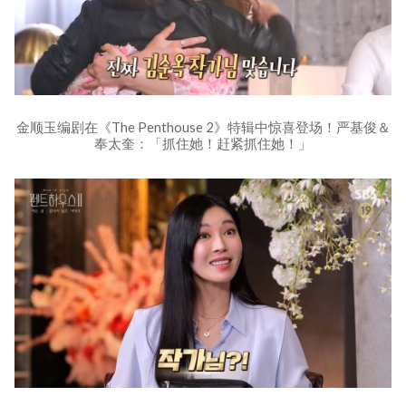
金顺玉编剧在《The Penthouse 2》特辑中惊喜登场！严基俊＆
奉太奎：「抓住她！赶紧抓住她！」