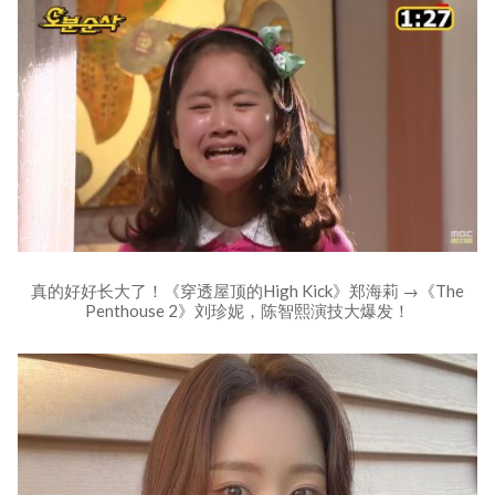
真的好好长大了！《穿透屋顶的High Kick》郑海莉 →《The
Penthouse 2》刘珍妮，陈智熙演技大爆发！