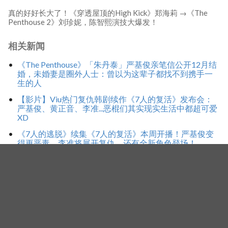
真的好好长大了！《穿透屋顶的High Kick》郑海莉 →《The
Penthouse 2》刘珍妮，陈智熙演技大爆发！
相关新闻
《The Penthouse》「朱丹泰」严基俊亲笔信公开12月结
婚，未婚妻是圈外人士：曾以为这辈子都找不到携手一
生的人
【影片】Viu热门复仇韩剧续作《7人的复活》发布会：
严基俊、黄正音、李准...恶棍们其实现实生活中都超可爱
XD
《7人的逃脱》续集《7人的复活》本周开播！严基俊变
得更恶毒、李准将展开复仇，还有全新角色登场！
标签
陈智熙
申恩庆
The Penthouse 2
Facebook
Twitter
Line
WhatsApp
Copy
分
Link
享