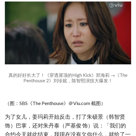
真的好好长大了！《穿透屋顶的High Kick》郑海莉 →《The
Penthouse 2》刘珍妮，陈智熙演技大爆发！
（图：SBS《The Penthouse》＠Viu.com 截图）
为了女儿，姜玛莉开始反击，打了朱硕景（韩智贤
饰）巴掌，还对朱丹泰（严基俊 饰）说：「我们的
合约今天就此结束，我现在没有欠你什么，就给了一