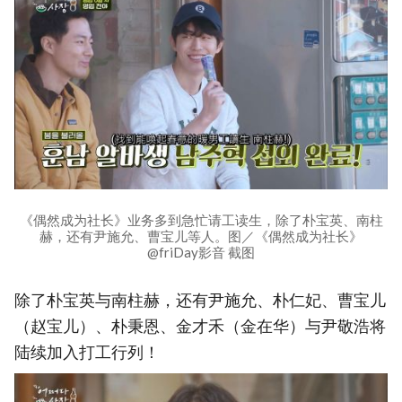
《偶然成为社长》业务多到急忙请工读生，除了朴宝英、南柱
赫，还有尹施允、曹宝儿等人。图／《偶然成为社长》
@friDay影音 截图
除了朴宝英与南柱赫，还有尹施允、朴仁妃、曹宝儿
（赵宝儿）、朴秉恩、金才禾（金在华）与尹敬浩将
陆续加入打工行列！