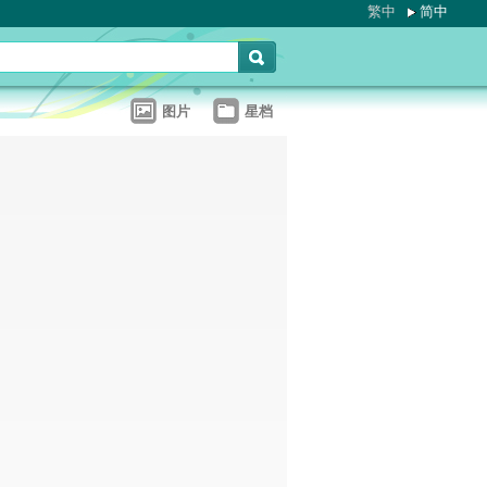
繁中
简中
图片
星档