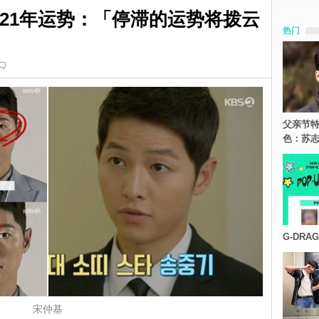
021年运势：「停滞的运势将拨云
热门
父亲节特
色：苏志
G-DR
宋仲基