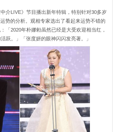
艺家中介LIVE》节目播出新年特辑，特别针对30多岁
及运势的分析。观相专家选出了看起来运势不错的
：「2020年朴娜勑虽然已经是大受欢迎相当红，
更加活跃。」「张度妍的眼神闪闪发亮著。」