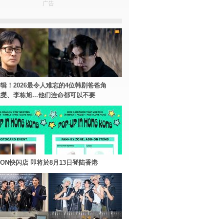
广告
辑！2026最令人难忘的4位韩剧爸爸角
燮、李栋旭...他们连命都可以不要
AGON快闪店 即将於8月13日登陆香港