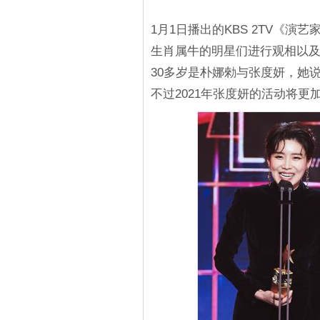
1月1日播出的KBS 2TV《演
生肖属牛的明星们进行观相以
30多岁是朴娜勑与张度妍，她说
不过2021年张度妍的活动将