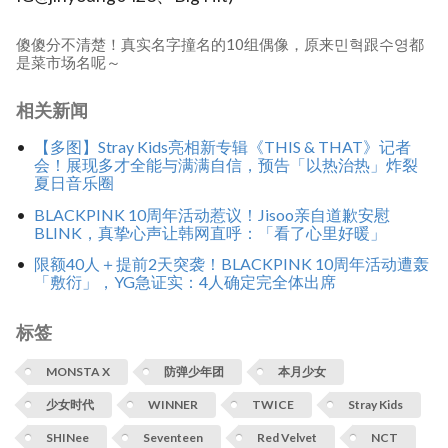
傻傻分不清楚！真实名字撞名的10组偶像，原来민혁跟수영都
是菜市场名呢～
相关新闻
【多图】Stray Kids亮相新专辑《THIS & THAT》记者
会！展现多才全能与满满自信，预告「以热治热」炸裂
夏日音乐圈
BLACKPINK 10周年活动惹议！Jisoo亲自道歉安慰
BLINK，真挚心声让韩网直呼：「看了心里好暖」
限额40人＋提前2天突袭！BLACKPINK 10周年活动遭轰
「敷衍」，YG急证实：4人确定完全体出席
标签
MONSTA X
防弹少年团
本月少女
少女时代
WINNER
TWICE
Stray Kids
SHINee
Seventeen
Red Velvet
NCT