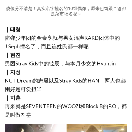
傻傻分不清楚！真实名字撞名的10组偶像，原来민혁跟수영都
是菜市场名呢～
｜태형
防弹少年团的金泰亨就与男女混声KARD团体中的
J.Seph撞名了，而且连姓氏都一样呢
｜현진
男团Stray Kids中的铉辰，与本月少女的HyunJin
｜지성
NCT Dream的志晟以及Stray Kids的HAN，两人也都
刚好是可爱担当
｜지훈
再来就是SEVENTEEN的WOOZI和Block B的P.O，都
是叫做지훈