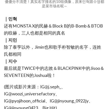
傻傻分不清楚！真实名字撞名的10组偶像，原来민혁跟수영都
是菜市场名呢～
｜민혁
还有MONSTA X的民赫＆Block B的B-Bomb＆BTOB
的旼赫，三人也都是相同的真名
｜지민
除了泰亨以外，Jimin也和歌手朴智敏的名字，连姓
氏都相同
｜지수
最后就是TWICE中的志效＆BLACKPINK中的Jisoo＆
SEVENTEEN的Joshua啦！
(图片或影片来源：IG@j.seph_、
IG@woozi_universefactory、
IG@pyojihoon_official、IG@jinyoung_0922jy、
IG@jinyoung0423、Big Hit)