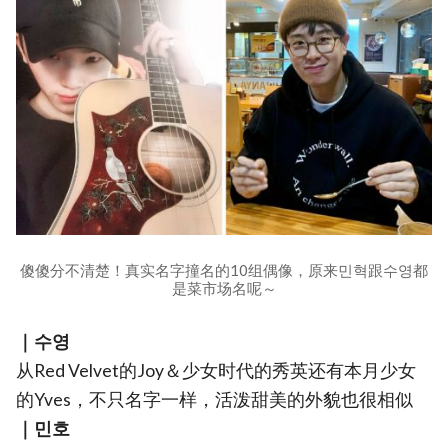
傻傻分不清楚！真实名字撞名的10组偶像，原来민혁跟수영都
是菜市场名呢～
｜수영
从Red Velvet的Joy＆少女时代的秀英还有本月少女
的Yves，不只名字一样，活泼甜美的外貌也很相似
｜민호