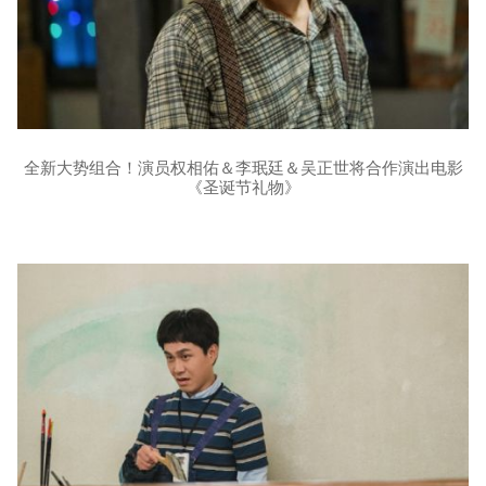
全新大势组合！演员权相佑＆李珉廷＆吴正世将合作演出电影
《圣诞节礼物》