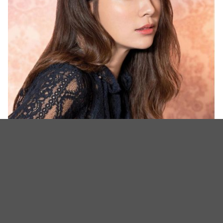
全新大势组合！演员权相佑＆李珉廷＆吴正世将合作演出电影
《圣诞节礼物》