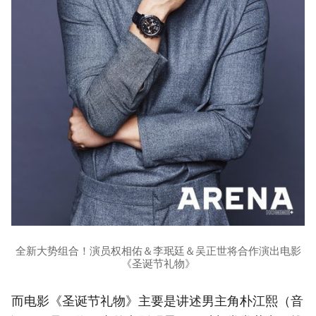
全新大势组合！演员权相佑＆李珉廷＆吴正世将合作演出电影
《圣诞节礼物》
而电影《圣诞节礼物》主要是讲述男主角朴江熙（音