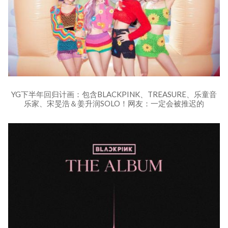
YG下半年回归计画：包含BLACKPINK、TREASURE、乐童音
乐家、宋旻浩＆姜升润SOLO！网友：一定会被推迟的