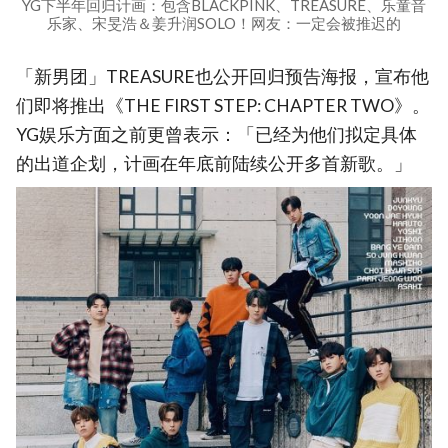
YG下半年回归计画：包含BLACKPINK、TREASURE、乐童音
乐家、宋旻浩＆姜升润SOLO！网友：一定会被推迟的
「新男团」TREASURE也公开回归预告海报，宣布他
们即将推出《THE FIRST STEP: CHAPTER TWO》。
YG娱乐方面之前更曾表示：「已经为他们拟定具体
的出道企划，计画在年底前陆续公开多首新歌。」