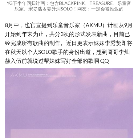
YG下半年回归计画：包含BLACKPINK、TREASURE、乐童音
乐家、宋旻浩＆姜升润SOLO！网友：一定会被推迟的
8月中，也官宣提到乐童音乐家（AKMU）计画从9月
开始到年末为止，共分3次的形式发表新曲，目前已
经完成所有歌曲的制作。近日更表示妹妹李秀贤即将
在秋天以个人SOLO歌手的身份出道，想到哥哥李灿
赫入伍前就说过帮妹妹写好全部的歌啊 QQ