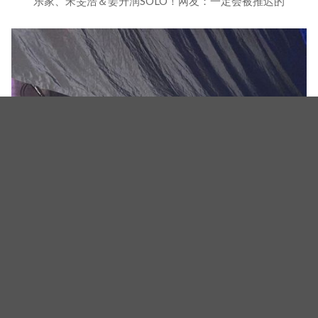
乐家、宋旻浩＆姜升润SOLO！网友：一定会被推迟的