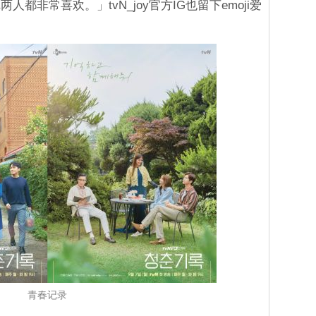
都非常喜欢。」tvN_joy官方IG也留下emoji爱
青春记录