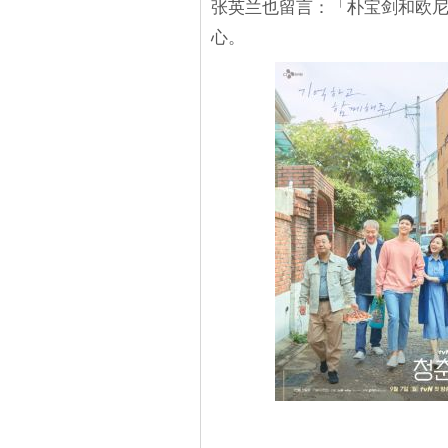
张英兰也留言：「朴宝剑和欧尼两人
心。