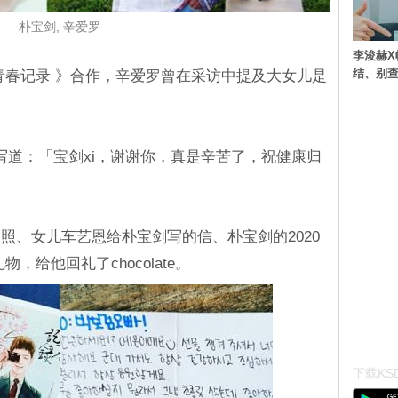
朴宝剑, 辛爱罗
李浚赫X
结、别
《 #青春记录 》合作，辛爱罗曾在采访中提及大女儿是
写道：「宝剑xi，谢谢你，真是辛苦了，祝健康归
照、女儿车艺恩给朴宝剑写的信、朴宝剑的2020
，给他回礼了chocolate。
下载KSD