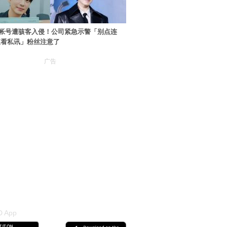
帐号遭骇客入侵！公司紧急示警「别点连
查看私讯」粉丝注意了
广告
 App