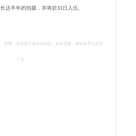
长达半年的拍摄，并将於31日入伍。
勿抄袭、转载、改写或引述本站内容。如有违者，本站将予以追究
广告