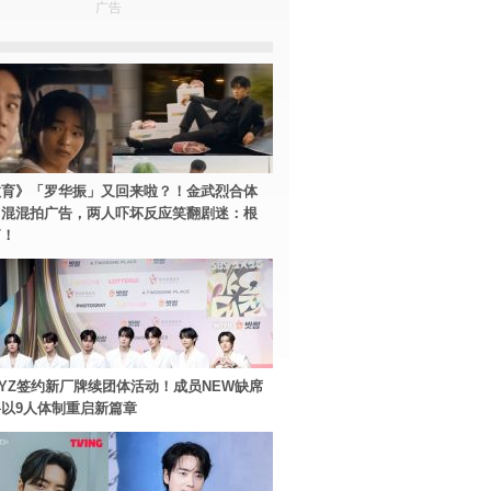
广告
教育》「罗华振」又回来啦？！金武烈合体
中混混拍广告，两人吓坏反应笑翻剧迷：根
篇！
BOYZ签约新厂牌续团体活动！成员NEW缺席
以9人体制重启新篇章