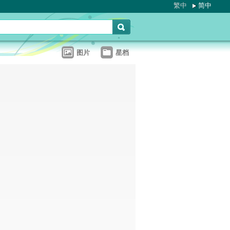
繁中
简中
图片
星档