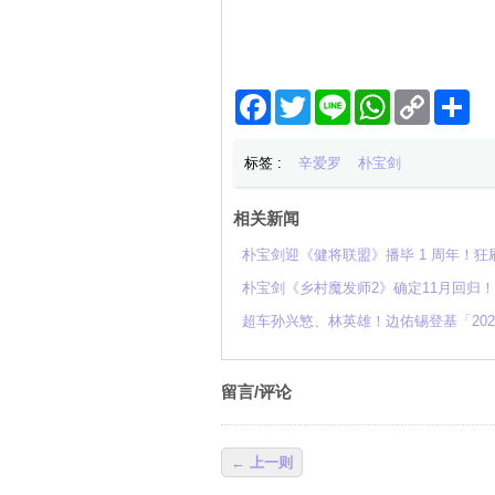
Facebook
Twitter
Line
WhatsApp
Copy
分
Link
享
标签 :
辛爱罗
朴宝剑
相关新闻
朴宝剑迎《健将联盟》播毕 1 周年！
朴宝剑《乡村魔发师2》确定11月回归
超车孙兴慜、林英雄！边佑锡登基「20
留言/评论
← 上一则