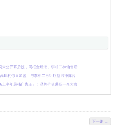
狂刷未公开幕后照，同框金所泫、李相二神仙售后
！高庚杓惊喜加盟 与李相二再组疗愈男神阵容
26上半年最强广告王」！品牌价值碾压一众大咖
下一则 →