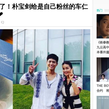
了！朴宝剑给是自己粉丝的车仁
热门
❤
《铁拳
九云高
本番外
THE 
合约 将