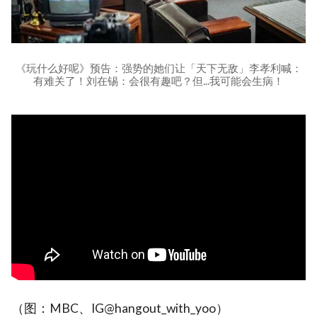
《玩什么好呢》预告：强势的她们让「天下无敌」李孝利喊：
有难关了！刘在锡：会很有趣吧？但...我可能会生病！
（图：MBC、IG@hangout_with_yoo）