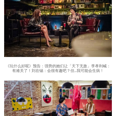
《玩什么好呢》预告：强势的她们让「天下无敌」李孝利喊：
有难关了！刘在锡：会很有趣吧？但...我可能会生病！