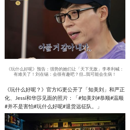
《玩什么好呢》预告：强势的她们让「天下无敌」李孝利喊：
有难关了！刘在锡：会很有趣吧？但...我可能会生病！
《玩什么好呢？》官方IG更公开了「知美刘」和严正
化、Jessi和华莎见面的照片：「#知美刘#恭顺#温顺
#并不是害怕#玩什么好呢#退货远征队。」