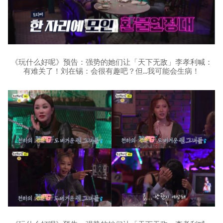
《玩什么好呢》预告：强势的她们让「天下无敌」李孝利喊：
有难关了！刘在锡：会很有趣吧？但...我可能会生病！