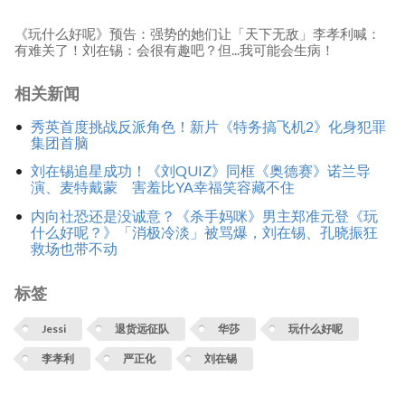
《玩什么好呢》预告：强势的她们让「天下无敌」李孝利喊：
有难关了！刘在锡：会很有趣吧？但...我可能会生病！
相关新闻
秀英首度挑战反派角色！新片《特务搞飞机2》化身犯罪
集团首脑
刘在锡追星成功！《刘QUIZ》同框《奥德赛》诺兰导
演、麦特戴蒙 害羞比YA幸福笑容藏不住
内向社恐还是没诚意？《杀手妈咪》男主郑准元登《玩
什么好呢？》「消极冷淡」被骂爆，刘在锡、孔晓振狂
救场也带不动
标签
Jessi
退货远征队
华莎
玩什么好呢
李孝利
严正化
刘在锡