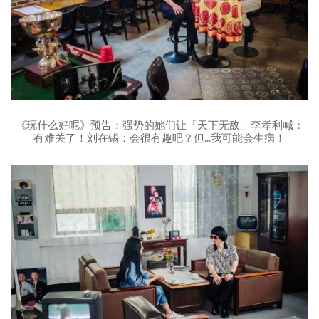
《玩什么好呢》预告：强势的她们让「天下无敌」李孝利喊：
有难关了！刘在锡：会很有趣吧？但...我可能会生病！