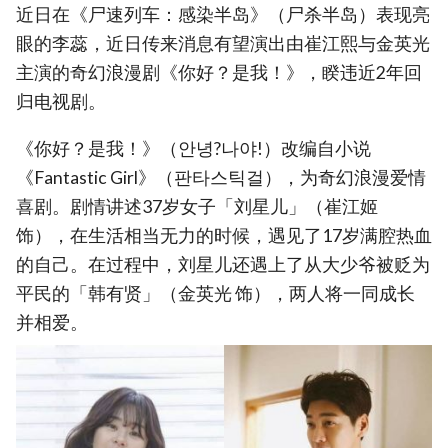
近日在《尸速列车：感染半岛》（尸杀半岛）表现亮
眼的李蕊，近日传来消息有望演出由崔江熙与金英光
主演的奇幻浪漫剧《你好？是我！》，睽违近2年回
归电视剧。
《你好？是我！》（안녕?나야!）改编自小说
《Fantastic Girl》（판타스틱걸），为奇幻浪漫爱情
喜剧。剧情讲述37岁女子「刘星儿」（崔江姬
饰），在生活相当无力的时候，遇见了17岁满腔热血
的自己。在过程中，刘星儿还遇上了从大少爷被贬为
平民的「韩有贤」（金英光 饰），两人将一同成长
并相爱。