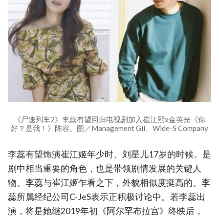
《尸速列车2》李蕊有望回归电视剧加入崔江熙x金英光《你
好？是我！》阵容。图／Management Gil、Wide-S Company
李蕊有望饰演崔江姬年少时、刘星儿17岁的时候。是
剧中相当重要的角色，也是带领剧情发展的关键人
物。李蕊与崔江姬乍看之下，外貌相似度挺高的。李
蕊所属经纪公司C-JeS表示正积极讨论中。若李蕊出
演，将是她继2019年初《阿尔罕布拉宫》终映后，