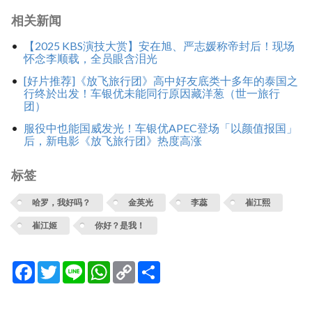
相关新闻
【2025 KBS演技大赏】安在旭、严志媛称帝封后！现场
怀念李顺载，全员眼含泪光
[好片推荐]《放飞旅行团》高中好友底类十多年的泰国之
行终於出发！车银优未能同行原因藏洋葱（世一旅行
团）
服役中也能国威发光！车银优APEC登场「以颜值报国」
后，新电影《放飞旅行团》热度高涨
标签
哈罗，我好吗？
金英光
李蕊
崔江熙
崔江姬
你好？是我！
Facebook
Twitter
Line
WhatsApp
Copy
分
Link
享