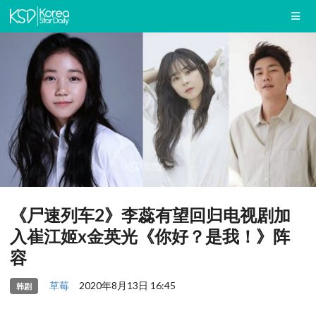
《尸速列车2》李蕊有望回归电视剧加
入崔江姬x金英光《你好？是我！》阵
容
草莓
2020年8月13日 16:45
韩剧