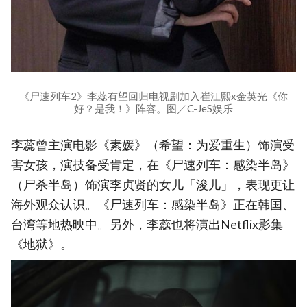
《尸速列车2》李蕊有望回归电视剧加入崔江熙x金英光《你
好？是我！》阵容。图／C-JeS娱乐
李蕊曾主演电影《素媛》（希望：为爱重生）饰演受
害女孩，演技备受肯定，在《尸速列车：感染半岛》
（尸杀半岛）饰演李贞贤的女儿「浚儿」，表现更让
海外观众认识。《尸速列车：感染半岛》正在韩国、
台湾等地热映中。另外，李蕊也将演出Netflix影集
《地狱》。