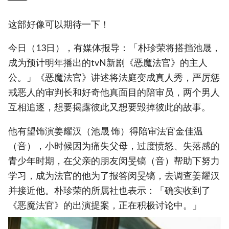
这部好像可以期待一下！
今日（13日），有媒体报导：「朴珍荣将搭挡池晟，
成为预计明年播出的tvN新剧《恶魔法官》的主人
公。」《恶魔法官》讲述将法庭变成真人秀，严厉惩
戒恶人的审判长和好奇他真面目的陪审员，两个男人
互相追逐，想要揭露彼此又想要毁掉彼此的故事。
他有望饰演姜耀汉（池晟 饰）得陪审法官金佳温
（音），小时候因为痛失父母，过度愤怒、失落感的
青少年时期，在父亲的朋友闵旻镐（音）帮助下努力
学习，成为法官的他为了报答闵旻镐，去调查姜耀汉
并接近他。朴珍荣的所属社也表示：「确实收到了
《恶魔法官》的出演提案，正在积极讨论中。」