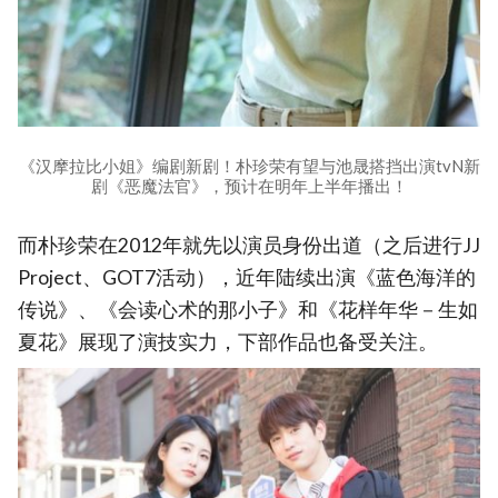
《汉摩拉比小姐》编剧新剧！朴珍荣有望与池晟搭挡出演tvN新
剧《恶魔法官》，预计在明年上半年播出！
而朴珍荣在2012年就先以演员身份出道（之后进行JJ
Project、GOT7活动），近年陆续出演《蓝色海洋的
传说》、《会读心术的那小子》和《花样年华－生如
夏花》展现了演技实力，下部作品也备受关注。