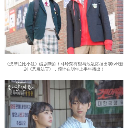
《汉摩拉比小姐》编剧新剧！朴珍荣有望与池晟搭挡出演tvN新
剧《恶魔法官》，预计在明年上半年播出！