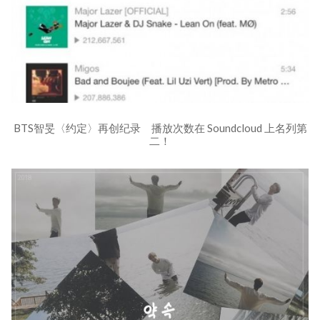
BTS智旻〈约定〉再创纪录 播放次数在 Soundcloud 上名列第
二！