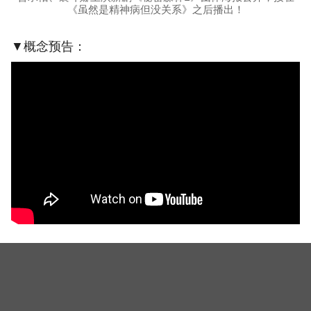
《虽然是精神病但没关系》之后播出！
▼概念预告：
由第一季的李秀妍编剧执笔，《SPY》、《任意依
恋》的朴铉锡导演执导，预计在8月份播出。
（图：官方海报）