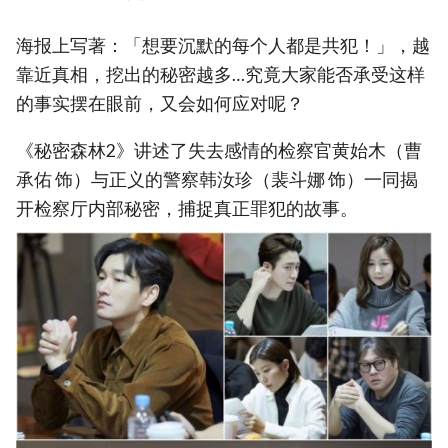
海报上写著：「想要沉默的每个人都是共犯！」，越
靠近真相，挖出的秘密越多…究竟大家能否承受这样
的事实摆在眼前，又会如何应对呢？
《秘密森林2》讲述了失去感情的检察官黄始木（曹
承佑 饰）与正义的警察韩汝珍（裴斗娜 饰）一同揭
开检察厅内部秘密，捕捉真正罪犯的故事。