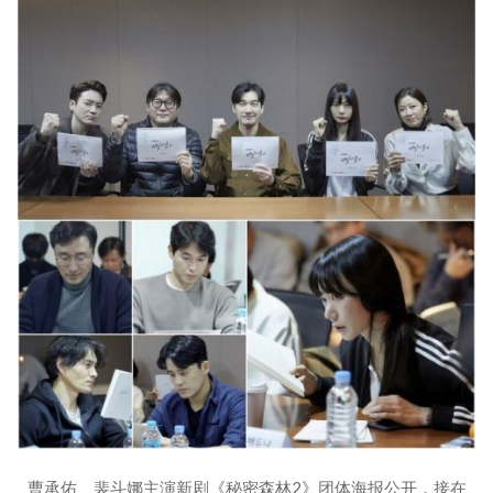
曹承佑、裴斗娜主演新剧《秘密森林2》团体海报公开，接在