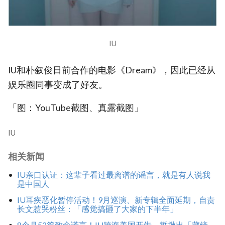
IU
IU和朴叙俊日前合作的电影《Dream》，因此已经从
娱乐圈同事变成了好友。
「图：YouTube截图、真露截图」
IU
相关新闻
IU亲口认证：这辈子看过最离谱的谣言，就是有人说我
是中国人
IU耳疾恶化暂停活动！9月巡演、新专辑全面延期，自责
长文惹哭粉丝：「感觉搞砸了大家的下半年」
8个月52篇致命谎言！IU跨海美国开告，誓揪出「藏镜