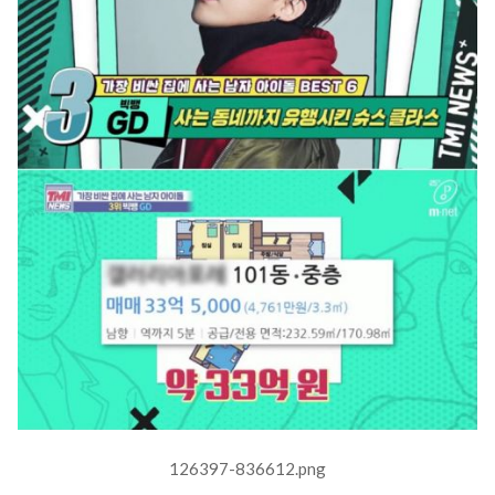
126397-836612.png