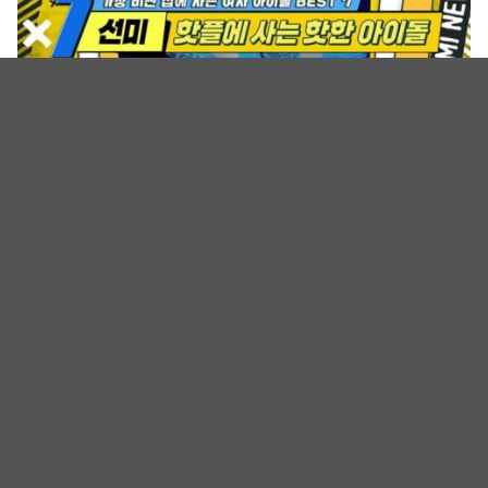
126397-836605.png
TOP 6：孙淡妃，住宅估值15~20亿元：