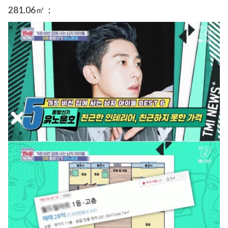
281.06㎡：