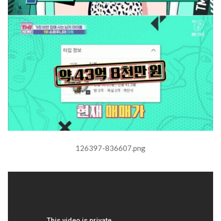
126397-836607.png